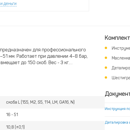
и деньги
Комплек
Инструм
 предназначен для профессионального
51 мм. Работает при давлении 4–8 бар,
Масленк
вмещает до 150 скоб. Вес - 3 кг.
Деталиро
 столярного производства - там, где важны
Шестигра
скоб, экономичный расход воздуха,
аботе.
Докумен
скоба L (155, М2, S5, 114, LM, GA16, N)
Инструкция п
16 - 51
Деталировка 
10,8 (±0,1)