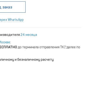
д заказ
ерез WhatsApp
роизводителя
24 месяца
Москве
:
ЕСПЛАТНО
до терминала отправления ТК (*далее по
аличному и безналичному расчету