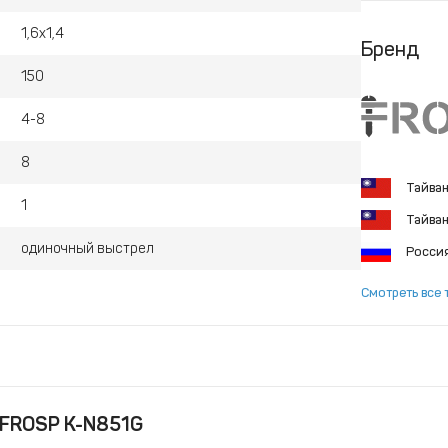
1,6х1,4
Бренд
150
4-8
8
Тайва
1
Тайва
одиночный выстрел
Росси
Смотреть все 
 FROSP K-N851G