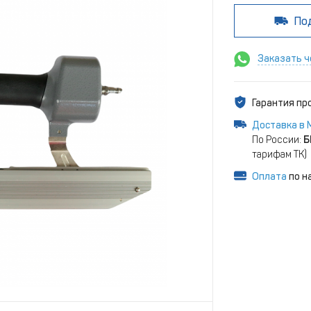
По
Заказать ч
Гарантия п
Доставка в 
По России:
Б
тарифам ТК)
Оплата
по н