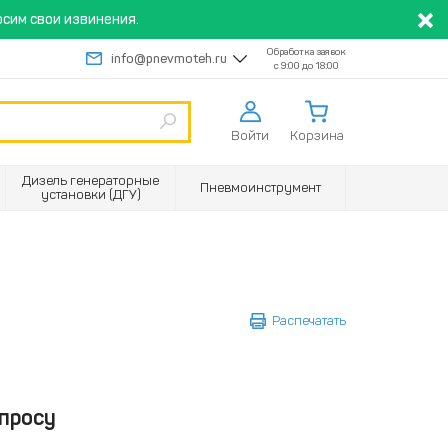
сим свои извинения.
Обработка заявок
info@pnevmoteh.ru
с 9:00 до 18:00
Войти
Корзина
Дизель генераторные
Пневмоинструмент
установки (ДГУ)
Распечатать
просу