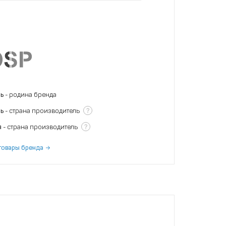
нь
- родина бренда
?
нь
- страна производитель
?
я
- страна производитель
товары бренда