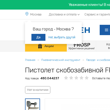
Уважаемые клиенты! В н
Москва
Доставка и оплата
Сервис и гарант
Ваш город -
Москва ?
Нет, выбрать другой
Да
К
Акции
Главная
Пневматический инструмент
Гвозде- и скобоз
Пистолет скобозабивной 
Код товара:
460.044237
Оставьте п
Нет в наличии