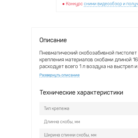
Конкурс
сними видеообзор и получ
Описание
Пневматический скобозабивной пистолет
крепления материалов скобами длиной 16–
расходует всего 1 л воздуха на выстрел и 
Подходит для мебельного, упаковочного и
Развернуть описание
скорость, точность и экономичность.
Преимущества:
широкий диапазон длины 
Технические характеристики
надёжность и удобство при длительной р
Тип крепежа
Длинна скобы, мм
Ширина спинки скобы, мм