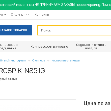
астоящий момент мы НЕ ПРИНИМАЕМ ЗАКАЗЫ через корзину. Прино
ия
О компании
Контакты
КАТАЛОГ ТОВАРОВ
омпрессоры
Осушители сжатого
Компрессоры винтовые
воздушные
воздуха
абивной инструмент
Степлеры
Каркасные степлеры
FROSP K-N851G
ервый отзыв
Цена по за