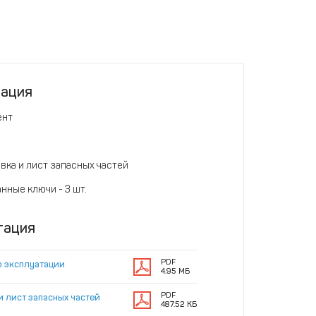
тация
ент
а
вка и лист запасных частей
нные ключи - 3 шт.
тация
PDF
о эксплуатации
4.95 МБ
PDF
и лист запасных частей
487.52 КБ