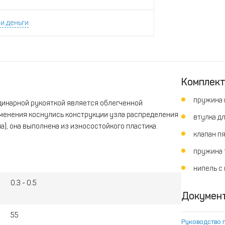
и деньги
Комплек
пружина 
динарной рукояткой является облегченной
менения коснулись конструкции узла распределения
втулка дл
), она выполнена из износостойкого пластика.
клапан пя
пружина т
нипель с 
0.3 - 0.5
Докумен
55
Руководство 