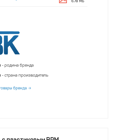
6.78 МБ
я
- родина бренда
я
- страна производитель
товары бренда
, с пластиковым ВРМ