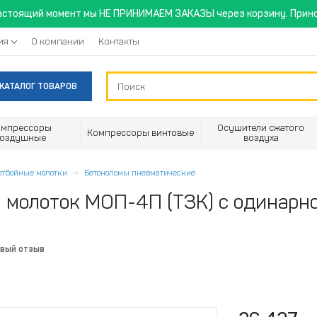
астоящий момент мы НЕ ПРИНИМАЕМ ЗАКАЗЫ через корзину. Прино
ия
О компании
Контакты
КАТАЛОГ ТОВАРОВ
омпрессоры
Осушители сжатого
Компрессоры винтовые
воздушные
воздуха
отбойные молотки
Бетоноломы пневматические
молоток МОП-4П (ТЗК) с одинарно
рвый отзыв