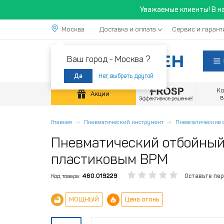
Уважаемые клиенты! В н
Москва
Доставка и оплата
Сервис и гарант
Ваш город -
Москва ?
Нет, выбрать другой
Да
К
Акции
Главная
Пневматический инструмент
Пневматические 
Пневматический отбойный 
пластиковым ВРМ
Код товара:
460.019229
Оставьте пе
МОЩНЫЙ
Цена огонь