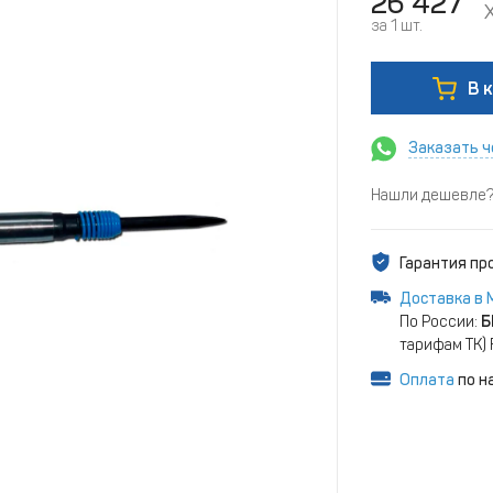
26 427
за 1 шт.
В 
Заказать ч
Нашли дешевле? 
Гарантия п
Доставка в 
По России:
Б
тарифам ТК)
Оплата
по н