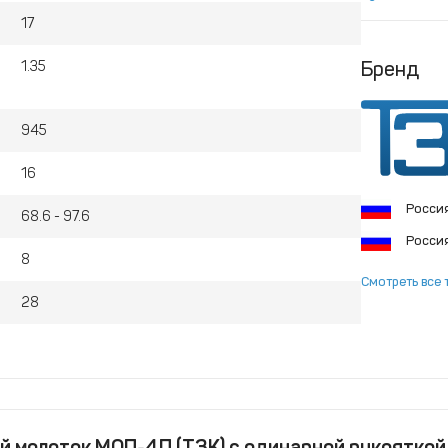
17
Бренд
1.35
945
16
Росси
68.6 - 97.6
Росси
8
Смотреть все 
28
 молоток МОП-4П (ТЗК) с одинарной рукояткой