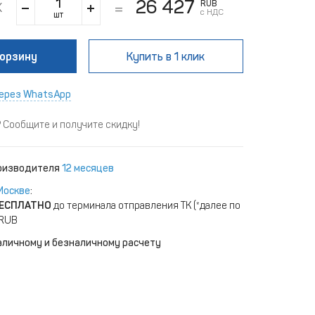
26 427
RUB
с НДС
шт
корзину
Купить
в 1 клик
ерез WhatsApp
Сообщите и получите скидку!
роизводителя
12 месяцев
Москве
:
ЕСПЛАТНО
до терминала отправления ТК (*далее по
 RUB
аличному и безналичному расчету