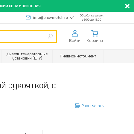
сим свои извинения.
Обработка заявок
info@pnevmoteh.ru
с 9:00 до 18:00
Войти
Корзина
Дизель генераторные
Пневмоинструмент
установки (ДГУ)
й рукояткой, с
Распечатать