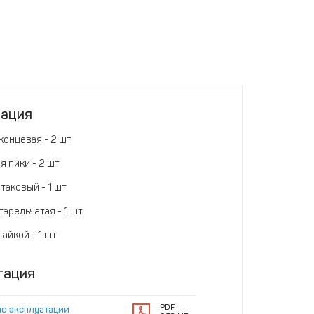
тация
концевая - 2 шт
я пики - 2 шт
таковый - 1 шт
арельчатая - 1 шт
гайкой - 1 шт
тация
PDF
по эксплуатации