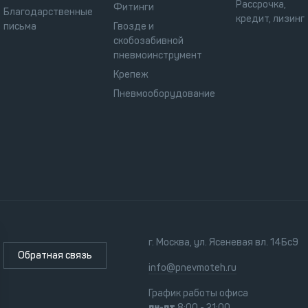
Рассрочка,
Фитинги
Благодарственные
кредит, лизинг
письма
Гвозде и
скобозабивной
пневмоинструмент
Крепеж
Пневмооборудование
г. Москва, ул. Ясеневая вл. 14Бс9
Обратная связь
info@pnevmoteh.ru
График работы офиса
пн-пт
8:00 - 21:00