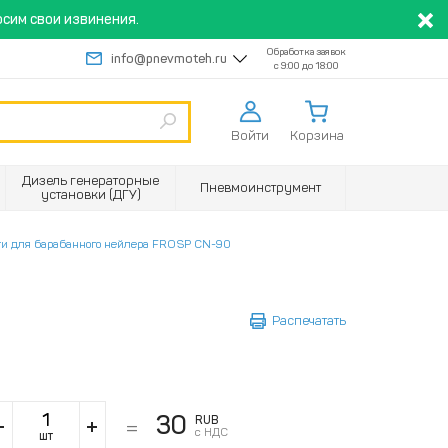
сим свои извинения.
Обработка заявок
info@pnevmoteh.ru
с 9:00 до 18:00
Войти
Корзина
Дизель генераторные
Пневмоинструмент
установки (ДГУ)
ти для барабанного нейлера FROSP CN-90
Распечатать
30
RUB
с НДС
шт