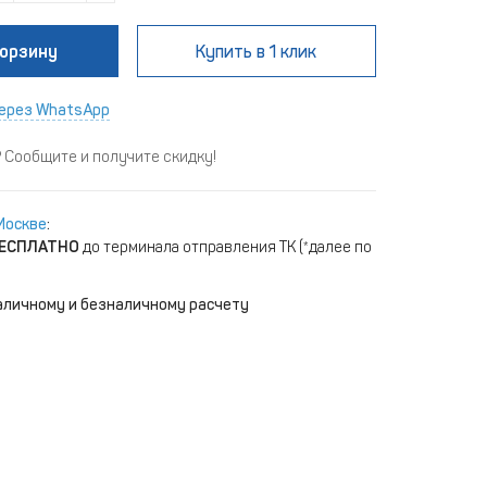
корзину
Купить
в 1 клик
ерез WhatsApp
Сообщите и получите скидку!
Москве
:
ЕСПЛАТНО
до терминала отправления ТК (*далее по
аличному и безналичному расчету