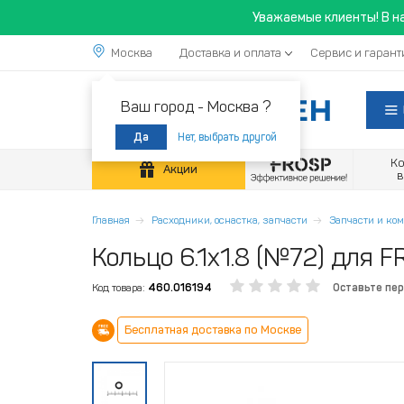
Уважаемые клиенты! В н
Москва
Доставка и оплата
Сервис и гарант
Ваш город -
Москва ?
Нет, выбрать другой
Да
К
Акции
Главная
Расходники, оснастка, запчасти
Запчасти и к
Кольцо 6.1x1.8 (№72) для 
Код товара:
460.016194
Оставьте пе
Бесплатная доставка по Москве