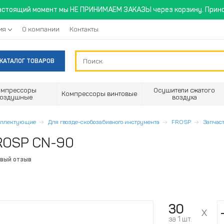
астоящий момент мы НЕ ПРИНИМАЕМ ЗАКАЗЫ через корзину. Прино
ия
О компании
Контакты
КАТАЛОГ ТОВАРОВ
омпрессоры
Осушители сжатого
Компрессоры винтовые
воздушные
воздуха
омплектующие
Для гвозде-скобозабивного инструмента
FROSP
Запчас
FROSP CN-90
рвый отзыв
30
за 1 шт.