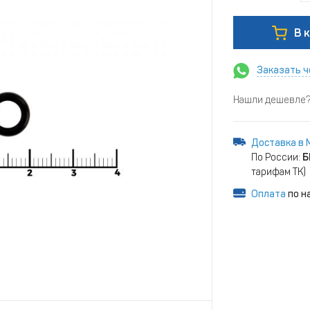
В 
Заказать ч
Нашли дешевле? 
Доставка в 
По России:
Б
тарифам ТК)
Оплата
по н