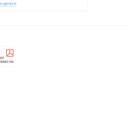
и деньги
PDF
64.83 КБ