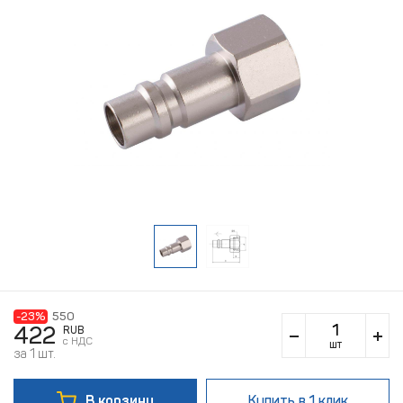
-23%
550
422
RUB
c НДС
шт
за 1 шт.
В корзину
Купить
в 1 клик