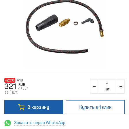
-23%
418
321
RUB
c НДС
шт
за 1 шт.
В корзину
Купить
в 1 клик
Заказать через WhatsApp