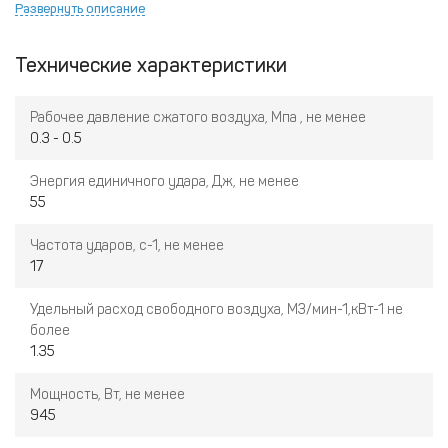
местах.
Развернуть описание
промышленной сфере. Эффективен для использования в
Прочная конструкция
: выдерживает значительные
условиях ограниченного пространства, где требуется
нагрузки и обеспечивает длительный срок службы.
Технические характеристики
маневренность и точность.
Эффективность
: высокая производительность при низких
затратах усилий.
Рабочее давление сжатого воздуха, Мпа , не менее
Легкость управления
: идеально подходит для
0.3 - 0.5
использования одной рукой.
Энергия единичного удара, Дж, не менее
55
Частота ударов, с-1, не менее
17
Удельный расход свободного воздуха, М3/мин-1,кВт-1 не
более
1.35
Мощность, Вт, не менее
945