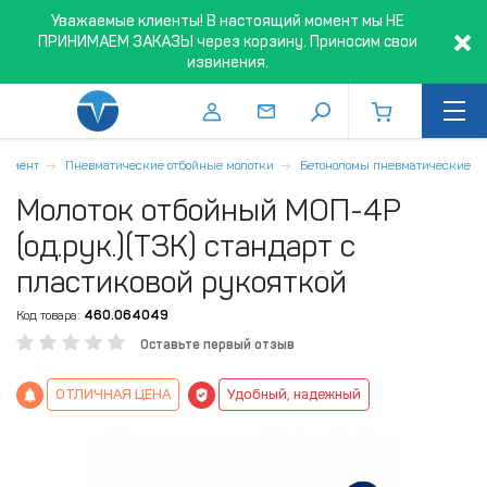
Уважаемые клиенты! В настоящий момент мы НЕ
ПРИНИМАЕМ ЗАКАЗЫ через корзину. Приносим свои
извинения.
румент
Пневматические отбойные молотки
Бетоноломы пневматические
Молоток отбойный МОП-4Р
(од.рук.)(ТЗК) стандарт с
пластиковой рукояткой
Код товара:
460.064049
Оставьте первый отзыв
ОТЛИЧНАЯ ЦЕНА
Удобный, надежный