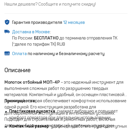
Нашли дешевле? Сообщите и получите скидку!
Гарантия производителя
12 месяцев
Доставка в Москве
:
По России:
БЕСПЛАТНО
до терминала отправления ТК
(*далее по тарифам ТК) RUB
Оплата
по наличному и безналичному расчету
Описание
Молоток отбойный МОП-4Р
– это надежный инструмент для
выполнения сложных работ по разрушению твердых
материалов. Компактный и удобный, он оснащен пластиковой
рукояткой, которая обеспечивает комфортное использование
Преимущества:
одной рукой. Его конструкция разработана для
Пластиковая рукоятка
: снижает вибрацию и повышает
долговременной эксплуатации в интенсивных условиях.
комфорт оператора при длительном использовании.
Подходит для строительных и ремонтных работ, включая
демонтаж бетонных конструкций, удаление штукатурки,
Компактный размер
: удобен для работы в труднодоступных
укладку и разборку дорожных покрытий, а также работы в