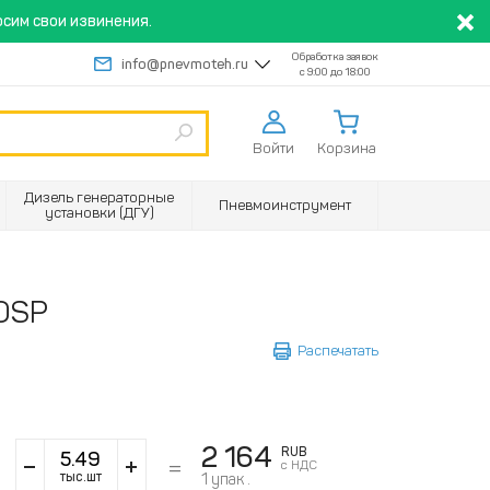
сим свои извинения.
Обработка заявок
info@pnevmoteh.ru
с 9:00 до 18:00
Войти
Корзина
Дизель генераторные
Пневмоинструмент
установки (ДГУ)
ROSP
Распечатать
2 164
RUB
с НДС
тыс.шт
1
упак .