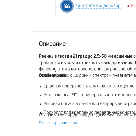
Смотреть видеообзор
Ко
Описание
Реечные гвозди 21 градус 2.5х50 мм ершеные
о
требуется высокая стойкость к выдергиванию.
фиксируются в материале, снижая риск ослабле
совместимыми с широким спектром пневматичес
Особенности
Ершёная поверхность для надёжного сцепле
Угол наклона 21° — универсальность использ
Удобная подача в ленте для непрерывной ра
Подходят для крепления деревянных констру
Отличный выбор для задач, где важна прочность
Развернуть описание