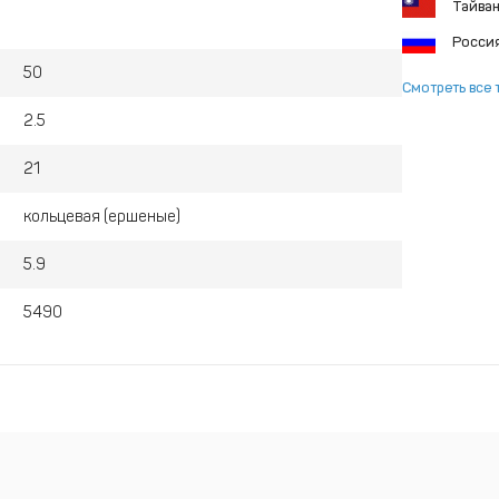
Тайва
Росси
50
Смотреть все 
2.5
21
кольцевая (ершеные)
5.9
5490