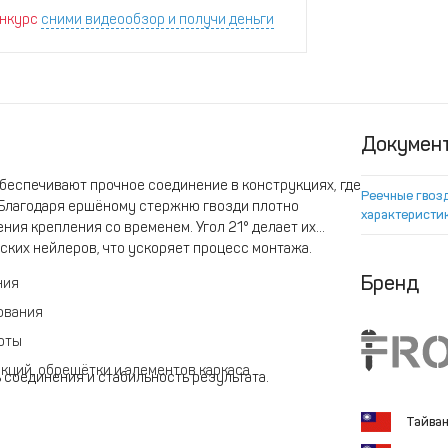
нкурс
сними видеообзор и получи деньги
Докумен
беспечивают прочное соединение в конструкциях, где
Реечные гвоз
 Благодаря ершёному стержню гвозди плотно
характеристи
ния крепления со временем. Угол 21° делает их
ких нейлеров, что ускоряет процесс монтажа.
Бренд
ния
ования
боты
кций, обрешётки и элементов каркаса
 соединения и стабильность результата.
Тайва