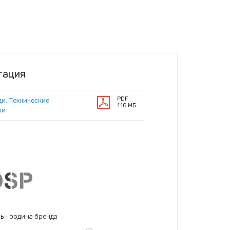
тация
PDF
ди. Технические
1.16 МБ
ки
нь
- родина бренда