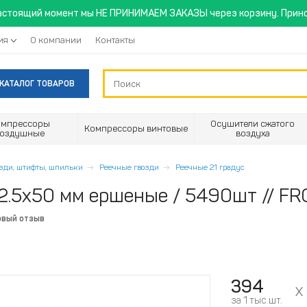
астоящий момент мы НЕ ПРИНИМАЕМ ЗАКАЗЫ через корзину. Прино
ия
О компании
Контакты
КАТАЛОГ ТОВАРОВ
омпрессоры
Осушители сжатого
Компрессоры винтовые
воздушные
воздуха
озди, штифты, шпильки
Реечные гвозди
Реечные 21 градус
 2.5х50 мм ершеные / 5490шт // F
рвый отзыв
394
за 1 тыс.шт.