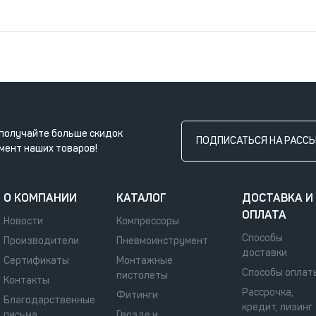
получайте больше скидок
ПОДПИСАТЬСЯ НА РАСС
мент наших товаров!
О КОМПАНИИ
КАТАЛОГ
ДОСТАВКА И
ОПЛАТА
Новости
Компрессоры
Способы
Производители
Пневмоинструмент
доставки
Сертификаты
Монтажные
Способы оплат
пистолеты
Контакты
Рассрочка,
Фитинги
Благодарственные
кредит, лизинг
письма
Гвозде и