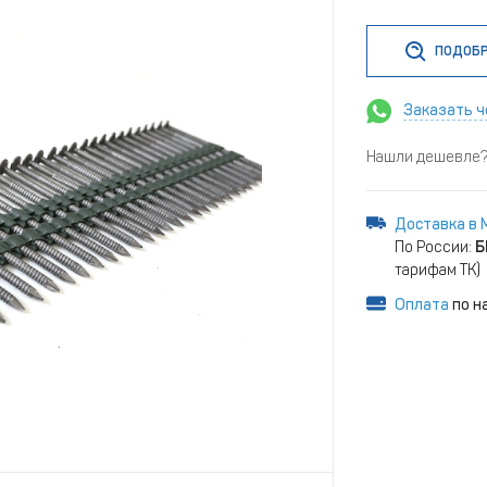
ПОДОБР
Заказать ч
Нашли дешевле? 
Доставка в 
По России:
Б
тарифам ТК)
Оплата
по н