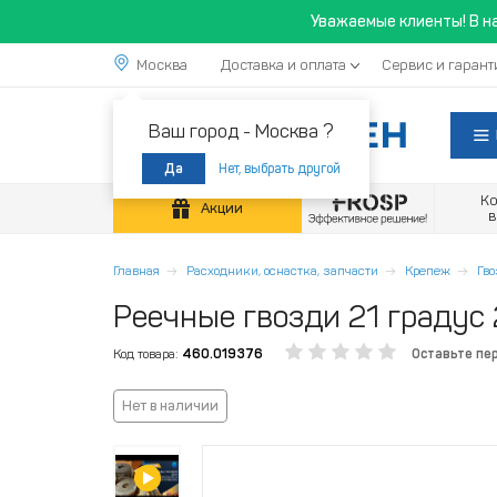
Уважаемые клиенты! В н
Москва
Доставка и оплата
Сервис и гарант
Ваш город -
Москва ?
Нет, выбрать другой
Да
К
Акции
Главная
Расходники, оснастка, запчасти
Крепеж
Гв
Реечные гвозди 21 градус
Код товара:
460.019376
Оставьте пе
Нет в наличии