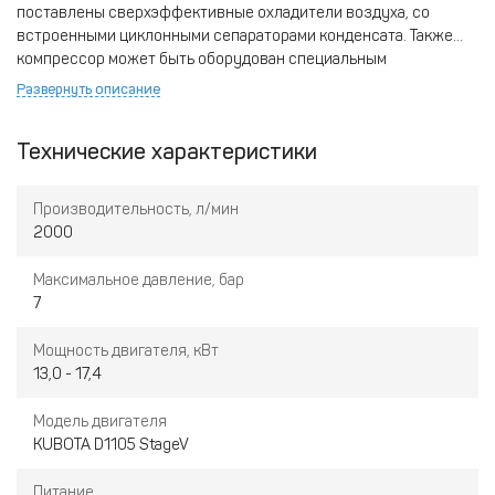
поставлены сверхэффективные охладители воздуха, со
встроенными циклонными сепараторами конденсата. Также
компрессор может быть оборудован специальным
экономайзером, который обеспечивает получение ультра-
Развернуть описание
сухого воздуха для технологических применений.
Технические характеристики
Производительность, л/мин
2000
Максимальное давление, бар
7
Мощность двигателя, кВт
13,0 - 17,4
Модель двигателя
KUBOTA D1105 StageV
Питание