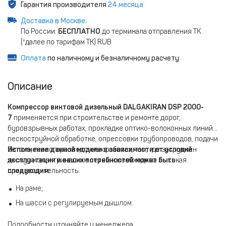
Гарантия производителя
24 месяца
Доставка в Москве
:
По России:
БЕСПЛАТНО
до терминала отправления ТК
(*далее по тарифам ТК) RUB
Оплата
по наличному и безналичному расчету
Описание
Компрессор винтовой дизельный DALGAKIRAN DSP 2000-
7
применяется при строительстве и ремонте дорог,
буровзрывных работах, прокладке оптико-волоконных линий,
пескоструйной обработке, опрессовки трубопроводов, подачи
бетона, геологоразведочных работах, там, где затруднен
Исполнение данной модели в зависимости от условий
доступ к электрическим сетям и необходима высокая
эксплуатации и ваших потребностей может быть
производительность.
следующим:
На раме;
На шасси с регулируемым дышлом.
Подробности уточняйте у менеджера.