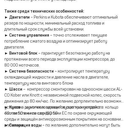
Также среди технических особенностей:
►
Двигатели
– Perkins и Kubota обеспечивают оптимальный
резерв по мощности, минимальный расход топлива и
длительный срок службы всей установки.
►
Cистема управления
– точно отслеживает текущее
потребление сжатого воздуха и оптимизирует работу
двигателя.
►
Винтовой блок
– гарантирует безотказную работу на
протяжении всего периода эксплуатации компрессора, до
80 000 моточасов.
►
Система безопасности
– контролирует температуру
охлаждающей жидкости и давление масла в двигателе,
температуру масла винтового блока
►
Шасси
–
компрессор смонтирован на одноосном шасси AL-
CO Kober или Knott с независимой подвеской колес, скорость
движения до 80 км/час. По желанию допрлеительно возможна
установка различных вариантов сцепных устройств: кольцо
►
Кузов
– шумопоглощающий кузов произведен в
40 или 50 мм или шар ISO 50
соответствии со стандартами ЕС по охране окружающей
среды и защищён антикоррозионным покрытием на основании
алюминия.
►
Сепарация воды
– по желанию дополнительно могут быть