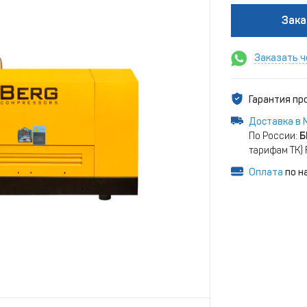
Зака
Заказать ч
Гарантия п
Доставка в 
По России:
Б
тарифам ТК)
Оплата
по н