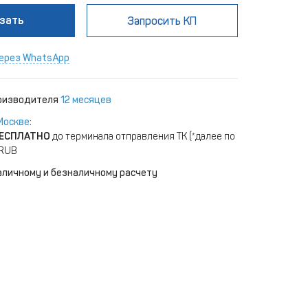
зать
Запросить КП
ерез WhatsApp
роизводителя
12 месяцев
Москве
:
ЕСПЛАТНО
до терминала отправления ТК (*далее по
 RUB
аличному и безналичному расчету