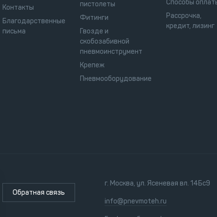
Способы оплат
пистолеты
Контакты
Рассрочка,
Фитинги
Благодарственные
кредит, лизинг
письма
Гвозде и
скобозабивной
пневмоинструмент
Крепеж
Пневмооборудование
г. Москва, ул. Ясеневая вл. 14Бс9
Обратная связь
info@pnevmoteh.ru