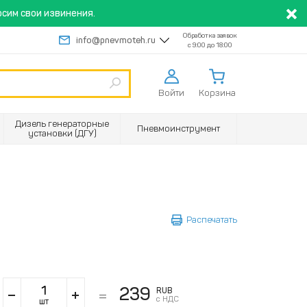
сим свои извинения.
Обработка заявок
info@pnevmoteh.ru
с 9:00 до 18:00
Войти
Корзина
Дизель генераторные
Пневмоинструмент
установки (ДГУ)
Распечатать
239
RUB
с НДС
шт