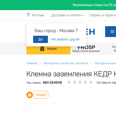
Уважаемые клиенты! В н
Москва
Доставка и оплата
Сервис и гарант
Ваш город -
Москва ?
Нет, выбрать другой
Да
К
Акции
Главная
Расходники, оснастка, запчасти
Расходные ма
Клемма заземления КЕДР К
Код товара:
460.024508
Оставьте пе
Акция!