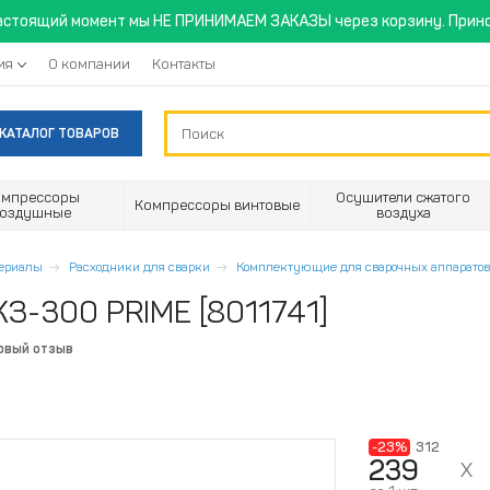
астоящий момент мы НЕ ПРИНИМАЕМ ЗАКАЗЫ через корзину. Прино
ия
О компании
Контакты
КАТАЛОГ ТОВАРОВ
омпрессоры
Осушители сжатого
Компрессоры винтовые
воздушные
воздуха
териалы
Расходники для сварки
Комплектующие для сварочных аппаратов
З-300 PRIME [8011741]
рвый отзыв
-23%
312
239