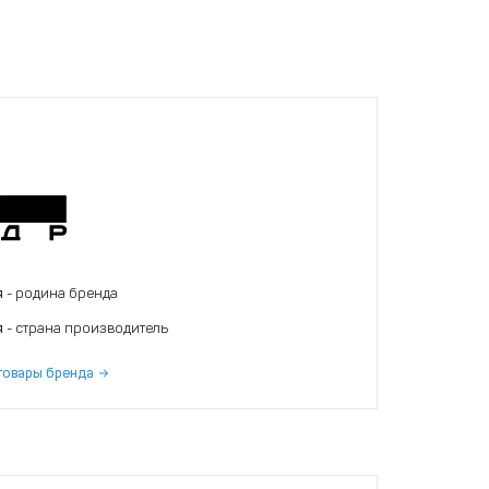
я
- родина бренда
я
- страна производитель
товары бренда