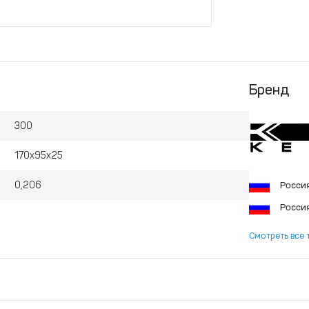
Бренд
300
170x95x25
0,206
Росси
Росси
Смотреть все 