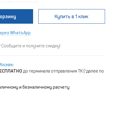
корзину
Купить
в 1 клик
ерез WhatsApp
Сообщите и получите скидку!
Москве
:
ЕСПЛАТНО
до терминала отправления ТК (*далее по
аличному и безналичному расчету