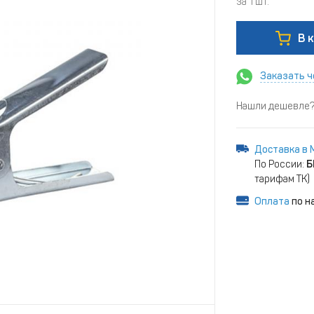
за 1 шт.
В 
Заказать ч
Нашли дешевле? 
Доставка в 
По России:
Б
тарифам ТК)
Оплата
по н