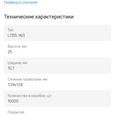
толстые детали.
Развернуть описание
Заостренные ножки
– позволяют работать даже с очень
плотными материалами.
Технические характеристики
Высокая прочность
– риск погнуть скобу при забивании
практически отсутствует. Процент брака минимален.
Тип
Оцинковка
– обеспечивает защиту металла от влаги, грязи и
L (155, М2)
прочих вредных воздействий. Нет риска появления
ржавчины.
Высота, мм
25
Ширина, мм
10,7
Сечение проволоки, мм
1,39х1,58
Количество в коробке, шт
10000
Покрытие