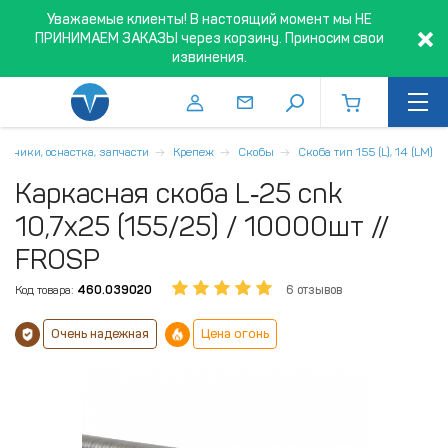
Уважаемые клиенты! В настоящий момент мы НЕ
ПРИНИМАЕМ ЗАКАЗЫ через корзину. Приносим свои
извинения.
одники, оснастка, запчасти
Крепеж
Скобы
Скоба тип 155 (L), 14 (LM)
Каркасная скоба L‑25 cnk
10,7х25 (155/25) / 10000шт //
FROSP
Код товара:
460.039020
6 отзывов
Очень надежная
Цена огонь