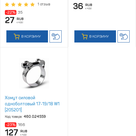
36
1 отзыв
RUB
с НДС
-22%
35
27
RUB
с НДС
В КОРЗИНУ
В КОРЗИНУ
Хомут силовой
одноболтовый 17‑19/18 W1
[205201]
Код товара:
460.024559
-23%
166
127
RUB
с НДС