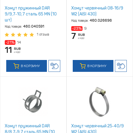
Хомут пружинный DAR
Хомут червячный 08‑16/9
9/9,7‑10,7 сталь 65 MN (10
W2 (AISI 430)
шт)
Код товара:
460.026696
Код товара:
460.040591
-23%
9
7
1 отзыв
RUB
с НДС
-21%
14
11
RUB
с НДС
В КОРЗИНУ
В КОРЗИНУ
Хомут пружинный DAR
Хомут червячный 25‑40/9
8/8,7‑9,7 сталь 65 MN (10
W2 (AISI 430)