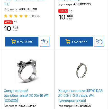
шт)
Код товара:
460.022739
Код товара:
460.040590
-20%
13
10
1 отзыв
RUB
с НДС
-21%
13
10
RUB
с НДС
В КОРЗИНУ
В КОРЗИНУ
Хомут силовой
Хомут пыльника ШРУС DAR
одноболтовый 23‑25/18 W1
20‑50/7*0,6 сталь W4
[205205]
(универсальный)
Код товара:
460.023464
Код товара:
460.040607