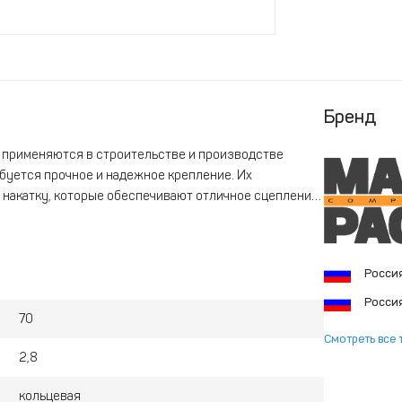
Бренд
й
применяются в строительстве и производстве
ебуется прочное и надежное крепление. Их
накатку, которые обеспечивают отличное сцепление
, что делает их идеальными для эксплуатации в
ам.
Росси
Росси
70
Смотреть все 
2,8
кольцевая