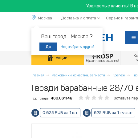
Уважаемые клиенты! В н
Москва
Доставка и оплата
Сервис и гарант
Ваш город -
Москва ?
Нет, выбрать другой
Да
К
Акции
Главная
Расходники, оснастка, запчасти
Крепеж
Гв
Гвозди барабанные 28/70 
Код товара:
460.061148
Оставьте пе
0.625 RUB за 1 шт.
625 RUB за 1 тыс.шт