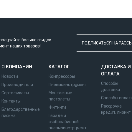
получайте больше скидок
ПОДПИСАТЬСЯ НА РАСС
мент наших товаров!
О КОМПАНИИ
КАТАЛОГ
ДОСТАВКА И
ОПЛАТА
Новости
Компрессоры
Способы
Производители
Пневмоинструмент
доставки
Сертификаты
Монтажные
Способы оплат
пистолеты
Контакты
Рассрочка,
Фитинги
Благодарственные
кредит, лизинг
письма
Гвозде и
скобозабивной
пневмоинструмент