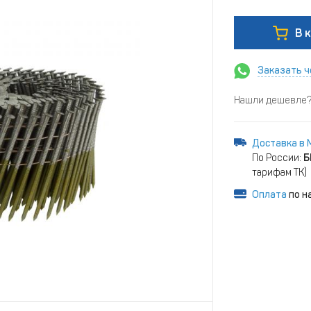
В 
Заказать ч
Нашли дешевле? 
Доставка в 
По России:
Б
тарифам ТК)
Оплата
по н