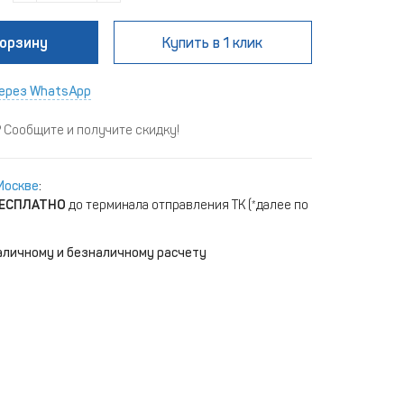
корзину
Купить
в 1 клик
ерез WhatsApp
Сообщите и получите скидку!
Москве
:
ЕСПЛАТНО
до терминала отправления ТК (*далее по
аличному и безналичному расчету