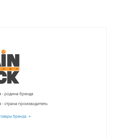
я
- родина бренда
я
- страна производитель
товары бренда