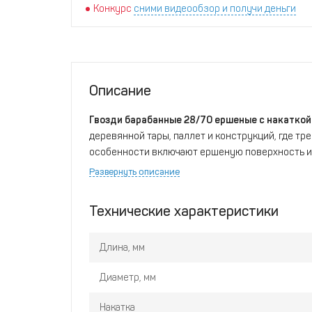
Конкурс
сними видеообзор и получи деньги
Описание
Гвозди барабанные 28/70 ершеные с накатко
деревянной тары, паллет и конструкций, где тр
особенности включают ершеную поверхность и 
с материалом и повышают прочность соединений
Развернуть описание
условиях, подверженных значительным нагрузк
Технические характеристики
Длина, мм
Диаметр, мм
Накатка