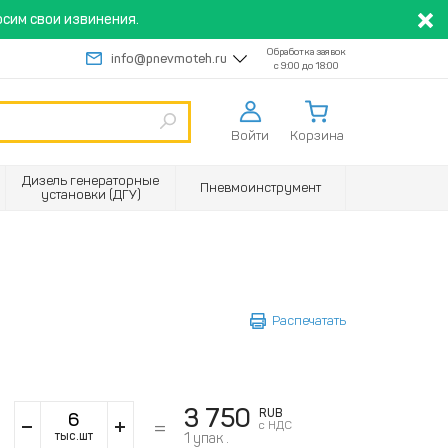
сим свои извинения.
Обработка заявок
info@pnevmoteh.ru
с 9:00 до 18:00
Войти
Корзина
Дизель генераторные
Пневмоинструмент
установки (ДГУ)
Распечатать
3 750
RUB
с НДС
тыс.шт
1
упак .