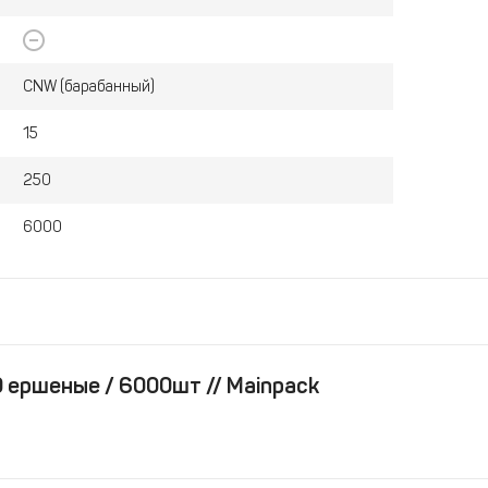
CNW (барабанный)
15
250
6000
 ершеные / 6000шт // Mainpack