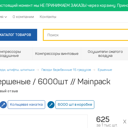
астоящий момент мы НЕ ПРИНИМАЕМ ЗАКАЗЫ через корзину. Прино
ия
О компании
Контакты
КАТАЛОГ ТОВАРОВ
омпрессоры
Осушители сжатого
Компрессоры винтовые
воздушные
воздуха
озди, штифты, шпильки
Гвозди барабанные 15 градусов
Ершеные
ершеные / 6000шт // Mainpack
рвый отзыв
Кольцевая накатка
6000 шт в коробке
625
за 1 тыс.шт.