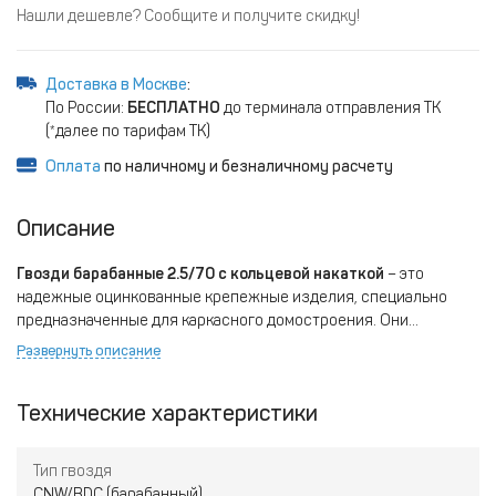
Нашли дешевле? Сообщите и получите скидку!
Доставка в Москве
:
По России:
БЕСПЛАТНО
до терминала отправления ТК
(*далее по тарифам ТК)
Оплата
по наличному и безналичному расчету
Описание
Гвозди барабанные 2.5/70 с кольцевой накаткой
– это
надежные оцинкованные крепежные изделия, специально
предназначенные для каркасного домостроения. Они
оснащены кольцевой накаткой, что обеспечивает
Развернуть описание
дополнительную фиксацию и прочность соединений.
Идеально подходят для уличных строительных работ
Технические характеристики
благодаря своей устойчивости к коррозии. Их высокая
ёмкость бобины позволяет работать длительное время без
частой замены расходного материала. Эти гвозди не текут при
Тип гвоздя
использовании во влажной среде, что делает их подходящими
CNW/BDC (барабанный)