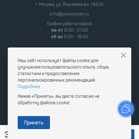
г. Москва, ул. Ясеневая вл. 14Бс9
info@pnevmoteh.ru
График работы офиса
пн-пт
8:00 - 21:00
сб-вс
9:00 - 18:00
Наш сайт использует файлы cookie для
улучшения пользовательского опыта, сбора
статистики и предоставления
персонализированных рекомендаций.
Подробнее
Нажав «Принять», вы даете согласие на
обработку файлов cookie.
Принять
3 967
1
упак .
RUB
В КОРЗИНУ
с НДС