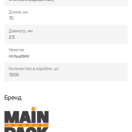
для фасадов, заборов, кровельных систем и подшивов. Кроме
того, они обеспечивают надежное крепление и долговечность
Длина, мм
конструкций в условиях активного воздействия влаги.
70
Диаметр, мм
2,5
Накатка
кольцевая
Количество в коробке, шт
7200
Бренд