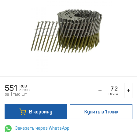
551
RUB
c НДС
тыс.шт
за 1 тыс.шт.
В корзину
Купить
в 1 клик
Заказать через WhatsApp