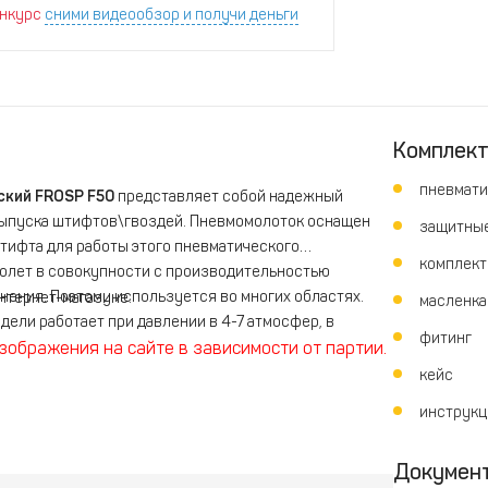
нкурс
сними видеообзор и получи деньги
Комплек
пневмати
ский FROSP F50
представляет собой надежный
выпуска штифтов\гвоздей. Пневмомолоток оснащен
защитные
тифта для работы этого пневматического
комплект
толет в совокупности с производительностью
нения. Поэтому используется во многих областях.
интернет-магазине.
масленка
ели работает при давлении в 4-7 атмосфер, в
фитинг
зображения на сайте в зависимости от партии.
кейс
инструкц
Докумен