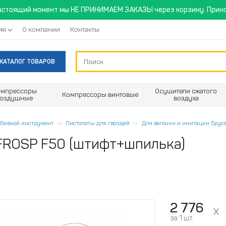
астоящий момент мы НЕ ПРИНИМАЕМ ЗАКАЗЫ через корзину. Прино
ия
О компании
Контакты
КАТАЛОГ ТОВАРОВ
омпрессоры
Осушители сжатого
Компрессоры винтовые
воздушные
воздуха
абивной инструмент
Пистолеты для гвоздей
Для вагонки и имитации брус
 FROSP F50 (штифт+шпилька)
2 776
за 1 шт.