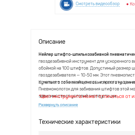
Смотреть видеообзор
Ко
Описание
Нейлер штифто-шпилькозабивной пневматиче
гвоздезабивной инструмент для ускоренного 
обоймой на 100 штифтов. Допустимый размер ш
гвоздезабивателя — 10-50 мм. Этот пневмопис
сочетает в себе компактность и простоту приме
Купить его по низкой цене вы можете в нашем 
Пневмомолоток для забивания штифтов этой мод
зависимости от условий эксплуатации.
*Цвет инструмента может отличаться от и
Развернуть описание
Технические характеристики