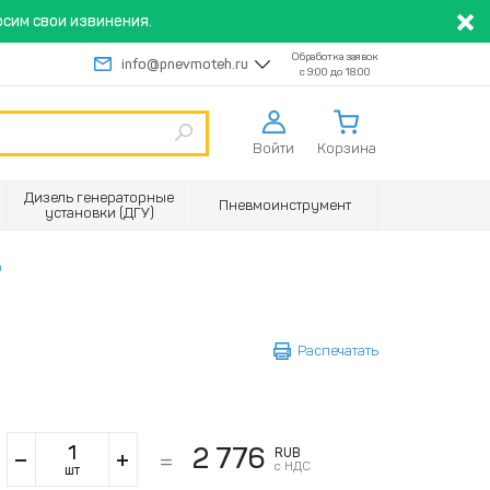
сим свои извинения.
Обработка заявок
info@pnevmoteh.ru
с 9:00 до 18:00
Войти
Корзина
Дизель генераторные
Пневмоинструмент
установки (ДГУ)
а
Распечатать
2 776
RUB
с НДС
шт