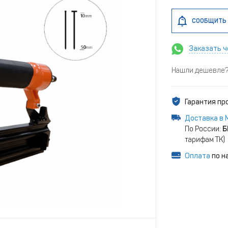
СООБЩИТЬ 
Заказать ч
Нашли дешевле? 
Гарантия п
Доставка в 
По России:
Б
тарифам ТК)
Оплата
по н