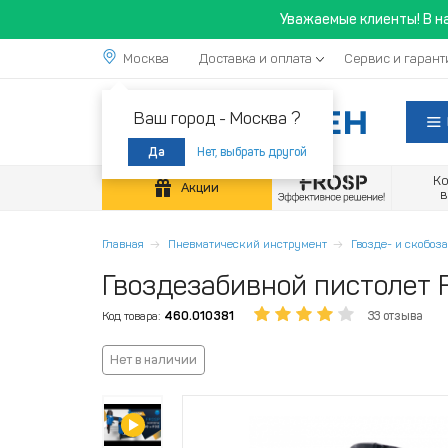
Уважаемые клиенты! В н
Москва
Доставка и оплата
Сервис и гарант
Ваш город -
Москва ?
Нет, выбрать другой
Да
К
Акции
Главная
Пневматический инструмент
Гвозде- и скобоз
Гвоздезабивной пистолет
Код товара:
460.010381
33 отзыва
Нет в наличии