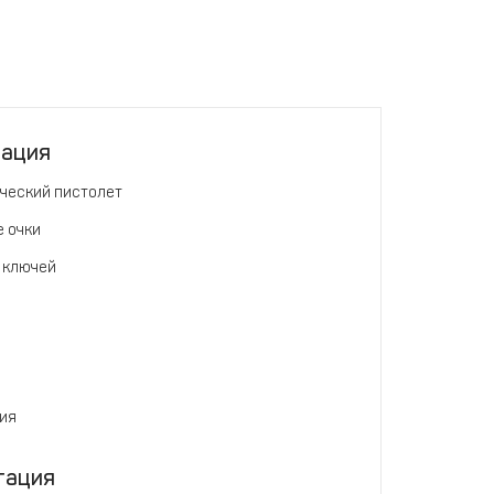
тация
ческий пистолет
 очки
 ключей
ия
тация