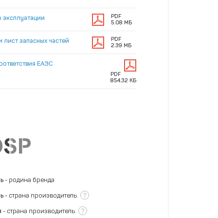
PDF
о эксплуатации
5.08 МБ
PDF
и лист запасных частей
2.39 МБ
оответствия ЕАЭС
PDF
854.32 КБ
нь
- родина бренда
?
нь
- страна производитель
?
я
- страна производитель