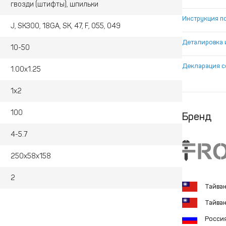
гвозди (штифты), шпильки
Инструкция п
J, SK300, 18GA, SK, 47, F, 055, 049
Деталировка 
10-50
Декларация с
1.00х1.25
1х2
100
Бренд
4-5.7
250x58x158
2
Тайва
Тайва
Росси