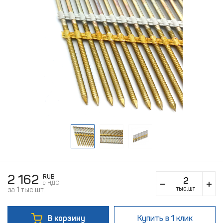
2 162
RUB
c НДС
тыс.шт
за 1 тыс.шт.
В корзину
Купить
в 1 клик