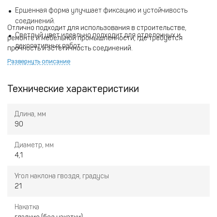
Ершенная форма улучшает фиксацию и устойчивость
соединений.
Отлично подходит для использования в строительстве,
Светлый цвет идеально подходит для отделочных и
ремонте и мебельной промышленности, где требуется
декоративных работ.
прочность и эстетичность соединений.
Упаковка 2000 штук удобна для среднего объема работ.
Развернуть описание
Технические характеристики
Длина, мм
90
Диаметр, мм
4,1
Угол наклона гвоздя, градусы
21
Накатка