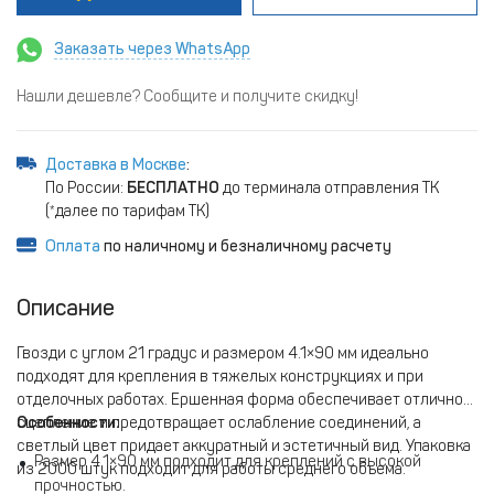
Заказать через WhatsApp
Нашли дешевле? Сообщите и получите скидку!
Доставка в Москве
:
По России:
БЕСПЛАТНО
до терминала отправления ТК
(*далее по тарифам ТК)
Оплата
по наличному и безналичному расчету
Описание
Гвозди с углом 21 градус и размером 4.1×90 мм идеально
подходят для крепления в тяжелых конструкциях и при
отделочных работах. Ершенная форма обеспечивает отличное
сцепление и предотвращает ослабление соединений, а
Особенности:
светлый цвет придает аккуратный и эстетичный вид. Упаковка
Размер 4.1×90 мм подходит для креплений с высокой
из 2000 штук подходит для работы среднего объема.
прочностью.