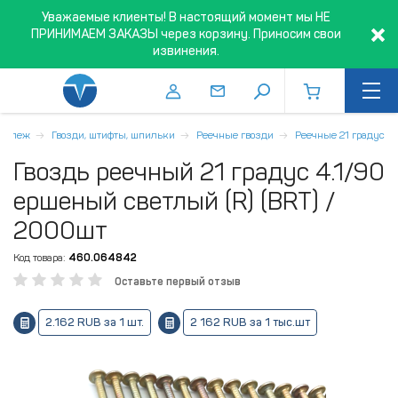
Уважаемые клиенты! В настоящий момент мы НЕ
ПРИНИМАЕМ ЗАКАЗЫ через корзину. Приносим свои
извинения.
репеж
Гвозди, штифты, шпильки
Реечные гвозди
Реечные 21 градус
Гвоздь реечный 21 градус 4.1/90
ершеный светлый (R) (BRT) /
2000шт
Код товара:
460.064842
Оставьте первый отзыв
2.162 RUB за 1 шт.
2 162 RUB за 1 тыс.шт