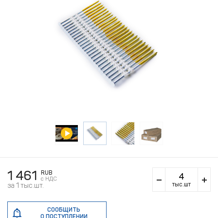
1 461
RUB
c НДС
тыс.шт
за 1 тыс.шт.
СООБЩИТЬ
О ПОСТУПЛЕНИИ