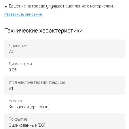
Ершение на гвозде улучшает сцепление с материалом,
предотвращая выскальзывание.
Развернуть описание
Угол 21 градус для работы с реечными и рамными
конструкциями.
Технические характеристики
Длина, мм
70
Диаметр, мм
3.05
Угол наклона гвоздя, градусы
21
Накатка
Кольцевая (ершеные)
Покрытие
Оцинкованные (EG)