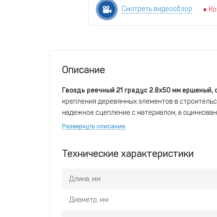
Смотреть видеообзор
Ко
Описание
Гвоздь реечный 21 градус 2.8x50 мм ершеный, 
крепления деревянных элементов в строительс
надежное сцепление с материалом, а оцинкованн
коррозии, продлевая срок службы соединения.
Развернуть описание
инструментов с углом наклона 21 градус. Упак
крупных объектах.
Технические характеристики
Длина, мм
Диаметр, мм