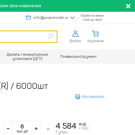
сим свои извинения.
Обработка заявок
info@pnevmoteh.ru
с 9:00 до 18:00
Войти
Корзина
Дизель генераторные
Пневмоинструмент
установки (ДГУ)
(R) / 6000шт
Распечатать
4 584
RUB
с НДС
тыс.шт
1
упак .