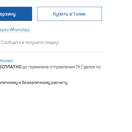
корзину
Купить
в 1 клик
ерез WhatsApp
Сообщите и получите скидку!
Москве
:
ЕСПЛАТНО
до терминала отправления ТК (*далее по
аличному и безналичному расчету