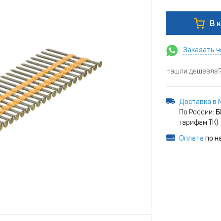
В 
Заказать ч
Нашли дешевле? 
Доставка в 
По России:
Б
тарифам ТК)
Оплата
по н