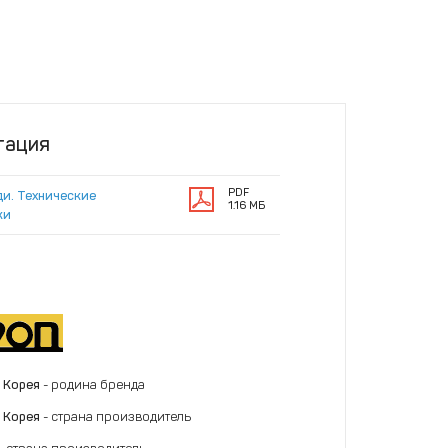
тация
PDF
ди. Технические
1.16 МБ
ки
 Корея
- родина бренда
 Корея
- страна производитель