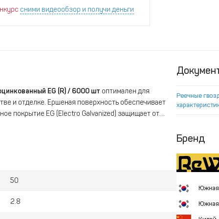
нкурс
сними видеообзор и получи деньги
Докумен
оцинкованный EG (R) / 6000 шт
оптимален для
Реечные гвоз
тве и отделке. Ершеная поверхность обеспечивает
характеристи
ое покрытие EG (Electro Galvanized) защищает от
 Идеально подходит для пневматических
овка из 6000 штук позволяет эффективно работать на
Бренд
50
Южная
2.8
Южная