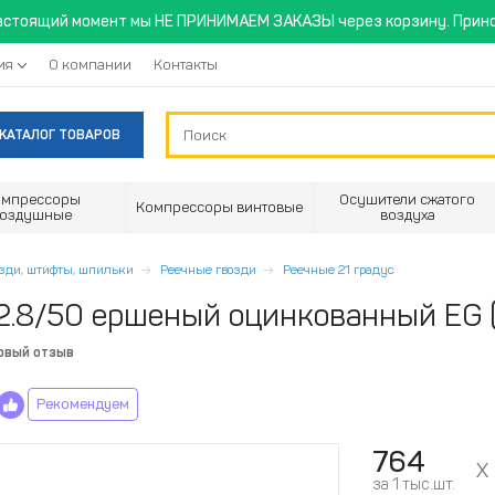
астоящий момент мы НЕ ПРИНИМАЕМ ЗАКАЗЫ через корзину. Прино
ия
О компании
Контакты
КАТАЛОГ ТОВАРОВ
омпрессоры
Осушители сжатого
Компрессоры винтовые
воздушные
воздуха
озди, штифты, шпильки
Реечные гвозди
Реечные 21 градус
 2.8/50 ершеный оцинкованный EG 
рвый отзыв
Рекомендуем
764
за 1 тыс.шт.