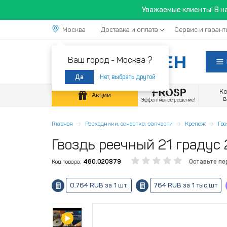
Уважаемые клиенты! В н
Москва
Доставка и оплата
Сервис и гарант
Ваш город -
Москва ?
Нет, выбрать другой
Да
К
Акции
Главная
Расходники, оснастка, запчасти
Крепеж
Гв
Гвоздь реечный 21 градус
Код товара:
460.020879
Оставьте пе
0.764 RUB за 1 шт.
764 RUB за 1 тыс.шт