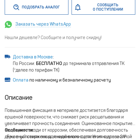
СООБЩИТЬ
ПОДОБРАТЬ АНАЛОГ
О ПОСТУПЛЕНИИ
Заказать через WhatsApp
Нашли дешевле? Сообщите и получите скидку!
Доставка в Москве
:
По России:
БЕСПЛАТНО
до терминала отправления ТК
(*далее по тарифам ТК)
Оплата
по наличному и безналичному расчету
Описание
Повышенная фиксация в материале достигается благодаря
ершеной поверхности, что снижает риск расшатывания и
увеличивает прочность соединения. Оцинкованное покрытие
защищает гвозди от коррозии, обеспечивая долговечность
Особенности:
даже в условиях повышенной влажности. Угол наклона 21°
• Ершеный стержень для надежного сцепления с древесиной