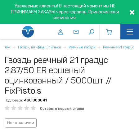
Уважаемые клиенты! В настоящий момент мы НЕ
ПРИНИМАЕМ ЗАКАЗЫ через корзину. Приносим свои
извинения.
репеж
Гвозди, штифты, шпильки
Реечные гвозди
Реечные 21 градус
Гвоздь реечный 21 градус
2.87/50 ER ершеный
оцинкованный / 5000шт //
FixPistols
Код товара:
460.063041
Оставьте первый отзыв
Нет в наличии