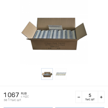
1 067
RUB
c НДС
тыс.шт
за 1 тыс.шт.