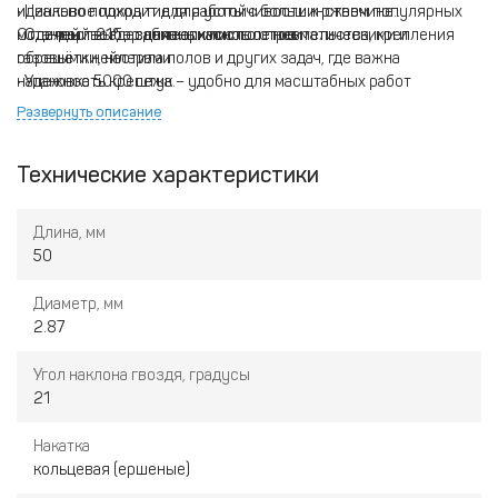
идеально подходит для работы с большинством популярных
• Цинковое покрытие для устойчивости к ржавчине
моделей гвоздезабивных пистолетов.
• Стандарт 21° – совместимость с пневматическими и
Отличный выбор для каркасного строительства, крепления
газовыми нейлерами
обрешётки, настила полов и других задач, где важна
• Упаковка 5000 штук – удобно для масштабных работ
надежность крепежа.
Развернуть описание
Технические характеристики
Длина, мм
50
Диаметр, мм
2.87
Угол наклона гвоздя, градусы
21
Накатка
кольцевая (ершеные)