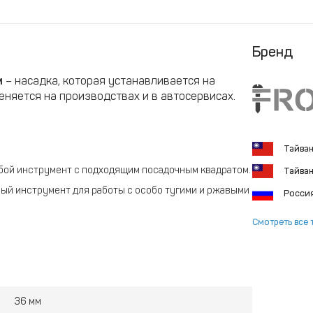
Бренд
м
– насадка, которая устанавливается на
еняется на производствах и в автосервисах.
Тайва
юбой инструмент с подходящим посадочным квадратом.
Тайва
ный инструмент для работы с особо тугими и ржавыми
Росси
Смотреть все 
чивать крепежи в пазах и других углублениях.
 крепеж. Нагрузка распределяется равномерно.
зноса, коррозии и высоких температур.
36 мм