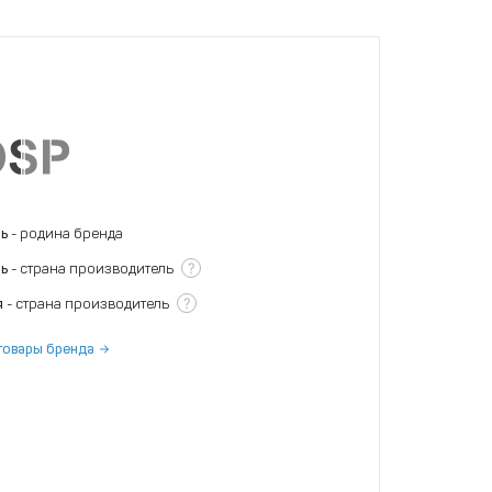
нь
- родина бренда
?
нь
- страна производитель
?
я
- страна производитель
товары бренда