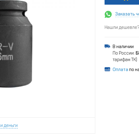
Заказать ч
Нашли дешевле? 
В наличии
По России:
Б
тарифам ТК)
Оплата
по н
и деньги