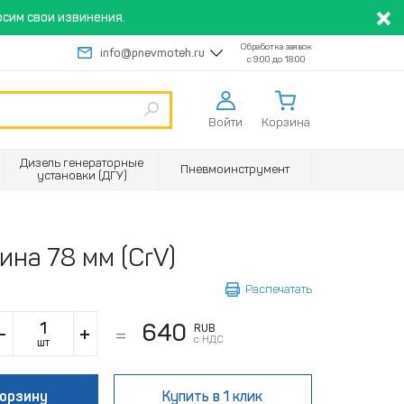
сим свои извинения.
Обработка заявок
info@pnevmoteh.ru
с 9:00 до 18:00
Войти
Корзина
Дизель генераторные
Пневмоинструмент
установки (ДГУ)
ина 78 мм (CrV)
Распечатать
640
RUB
с НДС
шт
корзину
Купить
в 1 клик