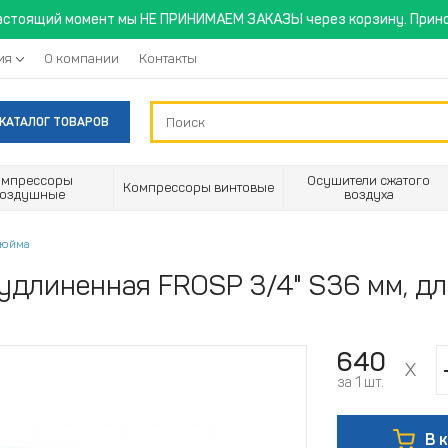
астоящий момент мы НЕ ПРИНИМАЕМ ЗАКАЗЫ через корзину. Прино
ия
О компании
Контакты
КАТАЛОГ ТОВАРОВ
омпрессоры
Осушители сжатого
Компрессоры винтовые
воздушные
воздуха
дюйма
удлиненная FROSP 3/4" S36 мм, дл
640
за 1 шт.
В 