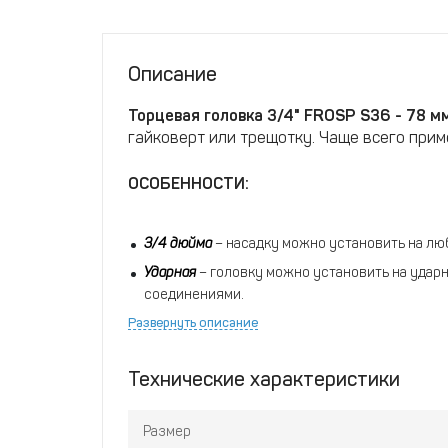
Описание
Торцевая головка 3/4" FROSP S36 - 78 м
гайковерт или трещотку. Чаще всего прим
ОСОБЕННОСТИ:
3/4
дюйма
– насадку можно установить на л
Ударная
– головку можно установить на удар
соединениями.
Развернуть описание
Удлиненная
– вы сможете откручивать и закру
Шестигранная
– головка хорошо захватывает
Технические характеристики
Хром-ванадий
– металл надежно защищен от и
Размер