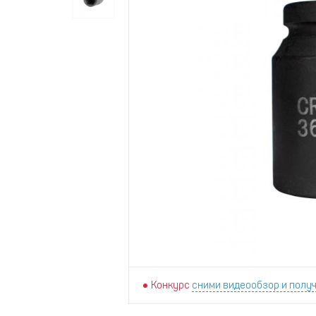
Конкурс
сними видеообзор и получ