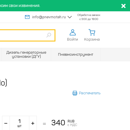
сим свои извинения.
Обработка заявок
info@pnevmoteh.ru
с 9:00 до 18:00
Войти
Корзина
Дизель генераторные
Пневмоинструмент
установки (ДГУ)
o)
Распечатать
340
RUB
с НДС
шт