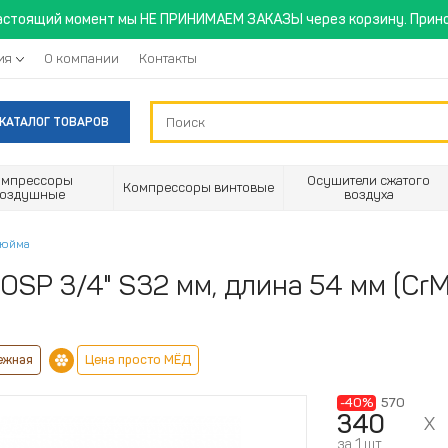
астоящий момент мы НЕ ПРИНИМАЕМ ЗАКАЗЫ через корзину. Прино
ия
О компании
Контакты
КАТАЛОГ ТОВАРОВ
омпрессоры
Осушители сжатого
Компрессоры винтовые
воздушные
воздуха
дюйма
OSP 3/4" S32 мм, длина 54 мм (CrM
ежная
Цена просто МЁД
-40%
570
340
за 1 шт.