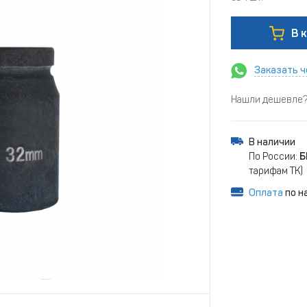
В 
Заказать ч
Нашли дешевле? 
В наличии
По России:
Б
тарифам ТК)
Оплата
по н