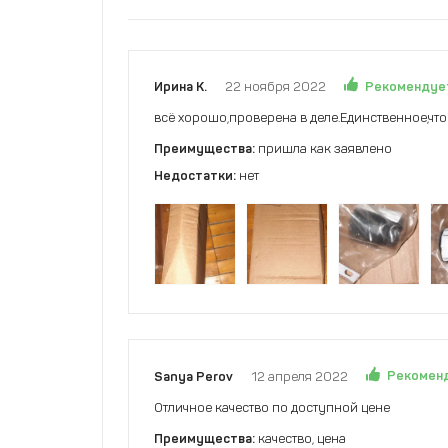
Рекомендуе
Ирина К.
22 ноября 2022
всё хорошо,проверена в деле.Единственное,чт
Преимущества:
пришла как заявлено
Недостатки:
нет
Рекомен
Sanya Perov
12 апреля 2022
Отличное качество по доступной цене
Преимущества:
качество, цена