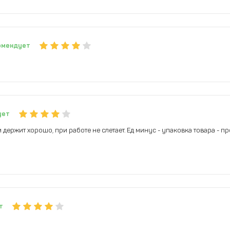
омендует
ует
держит хорошо, при работе не слетает. Ед минус - упаковка товара - п
т