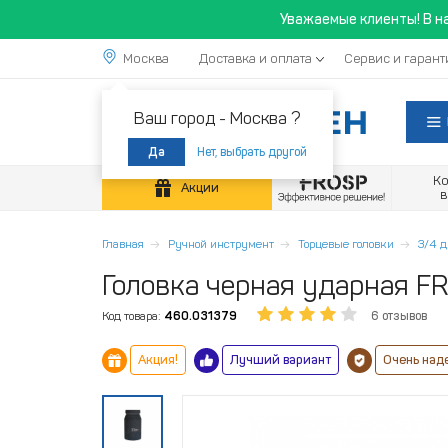
Уважаемые клиенты! В н
Москва
Доставка и оплата
Сервис и гарант
Ваш город -
Москва ?
Нет, выбрать другой
Да
К
Акции
Главная
Ручной инструмент
Торцевые головки
3/4 
Головка черная ударная FR
Код товара:
460.031379
6 отзывов
Акция!
Лучший вариант
Очень над