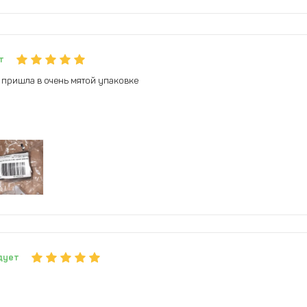
т
о пришла в очень мятой упаковке
дует