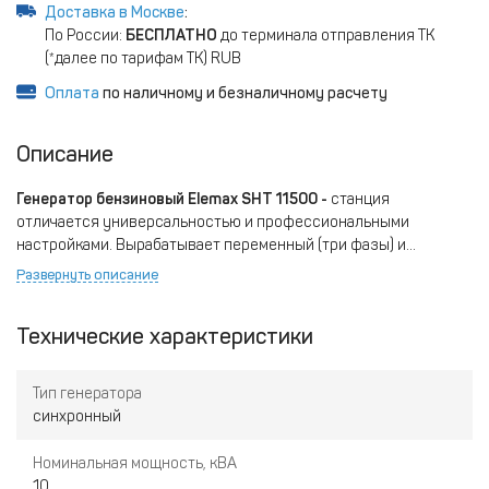
Доставка в Москве
:
По России:
БЕСПЛАТНО
до терминала отправления ТК
(*далее по тарифам ТК) RUB
Оплата
по наличному и безналичному расчету
Описание
Генератор бензиновый Elemax SHT 11500 -
станция
отличается универсальностью и профессиональными
настройками. Вырабатывает переменный (три фазы) и
постоянный ток. Качественная сборка, надежные
Развернуть описание
комплектующие с расчетом на долгий срок службы всей
системы в целом. Установка активно применяется в различных
Технические характеристики
отраслях хозяйственной деятельности (строительство,
ремонт, промышленность, выездные бригады, частный сектор).
Тип генератора
синхронный
Номинальная мощность, кВА
10