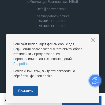
г. Москва, ул. Ясеневая вл. 14Бс9
info@pnevmoteh.ru
График работы офиса
пн-пт
8:00 - 21:00
сб-вс
9:00 - 18:00
Наш сайт использует файлы cookie для
улучшения пользовательского опыта, сбора
статистики и предоставления
персонализированных рекомендаций.
Подробнее
Нажав «Принять», вы даете согласие на
обработку файлов cookie.
Принять
700
1
упак .
RUB
В КОРЗИНУ
с НДС