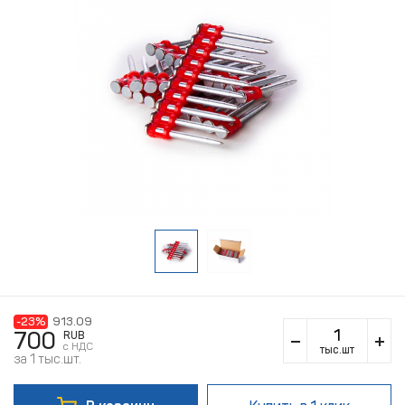
-23%
913.09
700
RUB
c НДС
тыс.шт
за 1 тыс.шт.