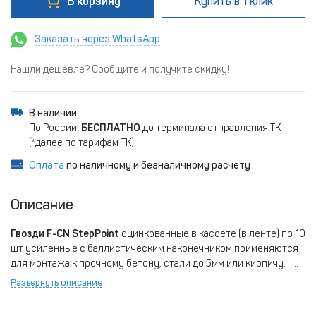
В корзину
Купить
в 1 клик
Заказать через WhatsApp
Нашли дешевле? Сообщите и получите скидку!
В наличии
По России:
БЕСПЛАТНО
до терминала отправления ТК
(*далее по тарифам ТК)
Оплата
по наличному и безналичному расчету
Описание
Гвозди F-CN StepPoint
оцинкованные в кассете (в ленте) по 10
шт усиленные с баллистическим наконечником применяются
для монтажа к прочному бетону, стали до 5мм или кирпичу.
Подходят для газовых монтажных пистолетов FGT-95,
Развернуть описание
GSN40B, GSN50Е, GSN50+, GSNF1, GSN50Е, GSN65, GSR40,
LXJG-1, LXJG-1+ и др.