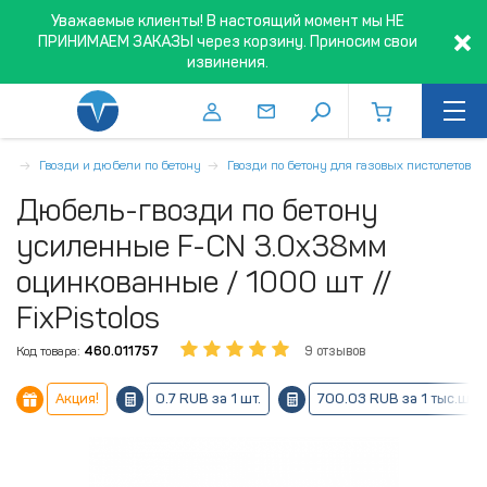
Уважаемые клиенты! В настоящий момент мы НЕ
ПРИНИМАЕМ ЗАКАЗЫ через корзину. Приносим свои
извинения.
еж
Гвозди и дюбели по бетону
Гвозди по бетону для газовых пистолетов
Дюбель-гвозди по бетону
усиленные F-CN 3.0x38мм
оцинкованные / 1000 шт //
FixPistolos
Код товара:
460.011757
9 отзывов
Акция!
0.7 RUB за 1 шт.
700.03 RUB за 1 тыс.шт