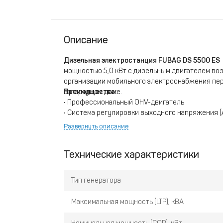
Описание
Дизельная электростанция FUBAG DS 5500 ES
мощностью 5,0 кВт с дизельным двигателем во
организации мобильного электроснабжения пер
загородном доме.
Преимущества:
• Профессиональный OHV-двигатель
• Система регулировки выходного напряжения (
• Электростартер с бортовым аккумулятором
Развернуть описание
• Разъем для подключения блока автоматики
• Защита от короткого замыкания, перегрузки и
Технические характеристики
• Многофункциональный цифровой дисплей 5 в 
• Функция автоматического предпускового про
Тип генератора
Максимальная мощность (LTP), кВА