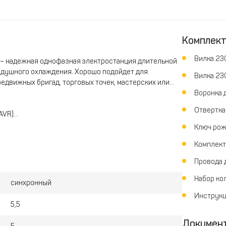
Комплек
Вилка 23
– надежная однофазная электростанция длительной
здушного охлаждения. Хорошо подойдет для
Вилка 23
едвижных бригад, торговых точек, мастерских или
Воронка 
Отвертка 
AVR)
Ключ рож
Комплект
 низкого уровня масла
1
Провода 
грева
Набор ко
синхронный
Инструкц
5,5
Докумен