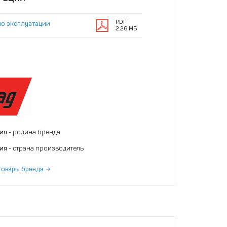
PDF
по эксплуатации
2.26 МБ
ния
- родина бренда
ния
- страна производитель
товары бренда