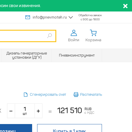
сим свои извинения.
Обработка заявок
info@pnevmoteh.ru
с 9:00 до 18:00
Войти
Корзина
Дизель генераторные
Пневмоинструмент
установки (ДГУ)
Сгенерировать счет
Распечатать
121 510
RUB
с НДС
шт
корзину
Купить
в 1 клик