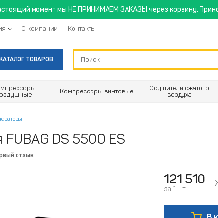
астоящий момент мы НЕ ПРИНИМАЕМ ЗАКАЗЫ через корзину. Прино
ия
О компании
Контакты
КАТАЛОГ ТОВАРОВ
омпрессоры
Осушители сжатого
Компрессоры винтовые
воздушные
воздуха
нераторы
я FUBAG DS 5500 ES
ервый отзыв
121 510
за 1 шт.
В 