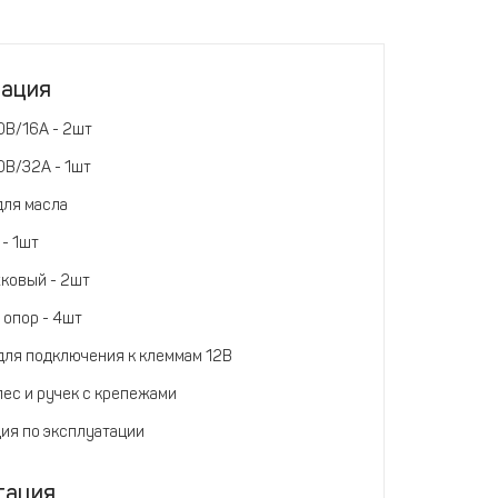
тация
0В/16А - 2шт
0В/32А - 1шт
для масла
- 1шт
ковый - 2шт
 опор - 4шт
для подключения к клеммам 12В
лес и ручек с крепежами
ия по эксплуатации
тация