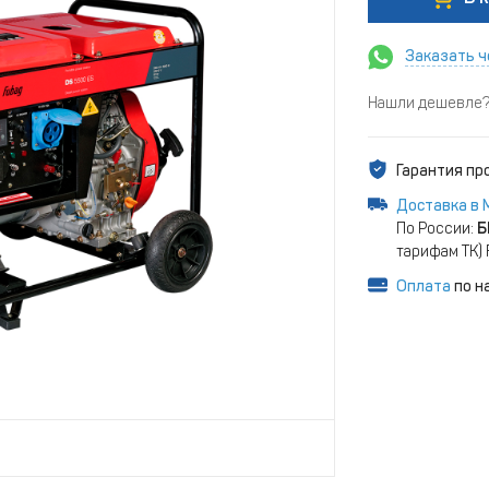
Заказать ч
Нашли дешевле? 
Гарантия п
Доставка в 
По России:
Б
тарифам ТК)
Оплата
по н