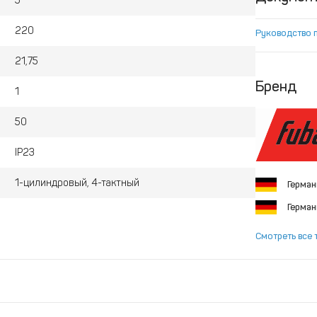
5
220
Руководство 
21,75
Бренд
1
50
IP23
1-цилиндровый, 4-тактный
Герма
Герма
Смотреть все 