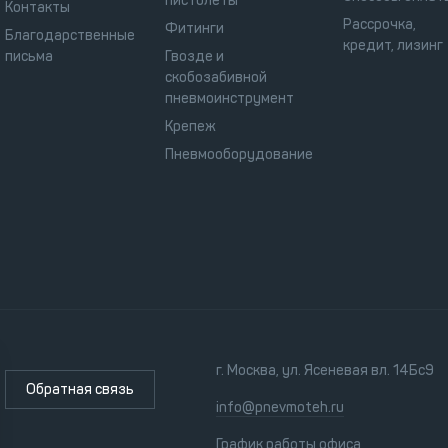
пистолеты
Контакты
Рассрочка,
Фитинги
Благодарственные
кредит, лизинг
письма
Гвозде и
скобозабивной
пневмоинструмент
Крепеж
Пневмооборудование
г. Москва, ул. Ясеневая вл. 14Бс9
Обратная связь
info@pnevmoteh.ru
График работы офиса