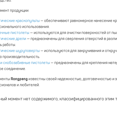
дство.
мент продукции:
ические краскопульты
— обеспечивают равномерное нанесение кра
ионального использования.
очные пистолеты
— используются для очистки поверхностей от пыл
тические дрели
— предназначены для сверления отверстий в разли
ь работы.
тические шуруповерты
— используются для закручивания и откру
 производительность.
 и скобозабивные пистолеты
— предназначены для крепления мате
е соединение.
менты
Rongpeng
известны своей надежностью, долговечностью и э
ионалов и любителей.
ный момент нет содержимого, классифицированного этим 