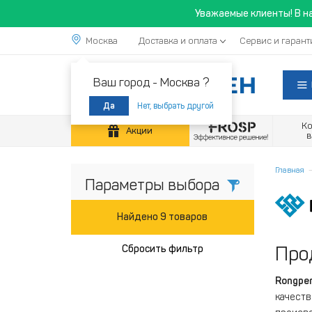
Уважаемые клиенты! В н
Москва
Доставка и оплата
Сервис и гарант
Ваш город -
Москва ?
Нет, выбрать другой
Да
К
Акции
Главная
Параметры выбора
Найдено 9 товаров
Про
Сбросить фильтр
Rongpe
качеств