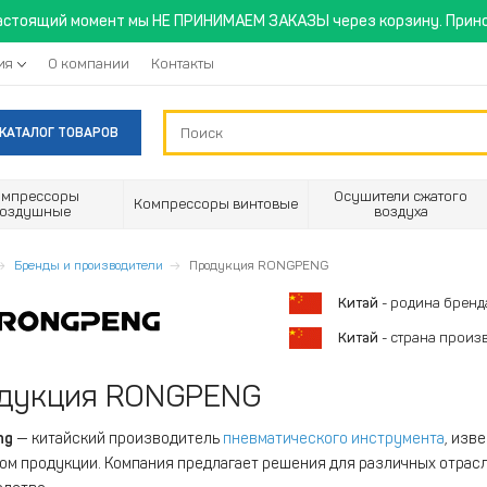
астоящий момент мы НЕ ПРИНИМАЕМ ЗАКАЗЫ через корзину. Прино
ия
О компании
Контакты
КАТАЛОГ ТОВАРОВ
омпрессоры
Осушители сжатого
Компрессоры винтовые
воздушные
воздуха
Бренды и производители
Продукция RONGPENG
Китай
- родина бренд
Китай
- страна произ
дукция RONGPENG
ng
— китайский производитель
пневматического инструмента
, изв
ом продукции. Компания предлагает решения для различных отрасл