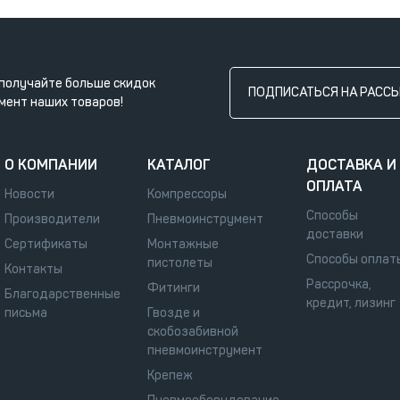
получайте больше скидок
ПОДПИСАТЬСЯ НА РАСС
мент наших товаров!
О КОМПАНИИ
КАТАЛОГ
ДОСТАВКА И
ОПЛАТА
Новости
Компрессоры
Способы
Производители
Пневмоинструмент
доставки
Сертификаты
Монтажные
Способы оплат
пистолеты
Контакты
Рассрочка,
Фитинги
Благодарственные
кредит, лизинг
письма
Гвозде и
скобозабивной
пневмоинструмент
Крепеж