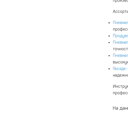
произво
Ассорти
Пневмат
професс
Продув
Пневма
точност
Пневма
высокую
Гвозде-
надежно
Инстру
професс
На дан