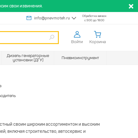
сим свои извинения.
Обработка заявок
info@pnevmoteh.ru
с 9:00 до 18:00
Войти
Корзина
Дизель генераторные
Пневмоинструмент
установки (ДГУ)
а
водитель
естный своим широким ассортиментом и высоким
ей, включая строительство, автосервис и