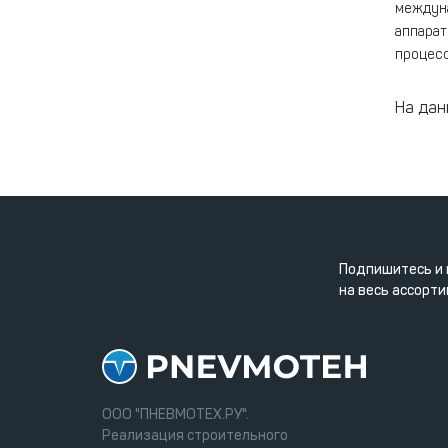
междуна
аппарат
процесс
На дан
Подпишитесь и 
на весь ассорти
ООО "ПНЕВМОТЕХ.РУ".
Реализация строительного