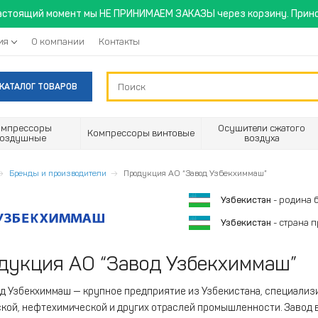
астоящий момент мы НЕ ПРИНИМАЕМ ЗАКАЗЫ через корзину. Прино
ия
О компании
Контакты
КАТАЛОГ ТОВАРОВ
омпрессоры
Осушители сжатого
Компрессоры винтовые
воздушные
воздуха
Бренды и производители
Продукция АО “Завод Узбекхиммаш”
Узбекистан
- родина 
Узбекистан
- страна 
дукция АО “Завод Узбекхиммаш”
д Узбекхиммаш — крупное предприятие из Узбекистана, специали
кой, нефтехимической и других отраслей промышленности. Завод