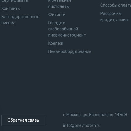
Сертификаты
Монтажные
Способы оплат
пистолеты
Контакты
Рассрочка,
Фитинги
Благодарственные
кредит, лизинг
письма
Гвозде и
скобозабивной
пневмоинструмент
Крепеж
Пневмооборудование
г. Москва, ул. Ясеневая вл. 14Бс9
Обратная связь
info@pnevmoteh.ru