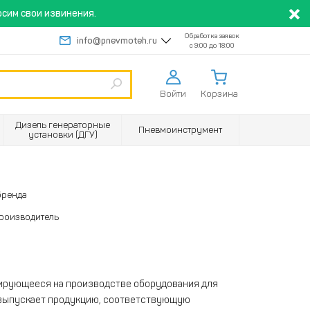
сим свои извинения.
Обработка заявок
info@pnevmoteh.ru
с 9:00 до 18:00
Войти
Корзина
Дизель генераторные
Пневмоинструмент
установки (ДГУ)
бренда
производитель
зирующееся на производстве оборудования для
 выпускает продукцию, соответствующую