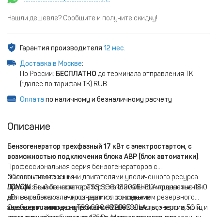
Нашли дешевле? Сообщите и получите скидку!
Гарантия производителя
12 мес.
Доставка в Москве
:
По России:
БЕСПЛАТНО
до терминала отправления ТК
(*далее по тарифам ТК) RUB
Оплата
по наличному и безналичному расчету
Описание
Бензогенератор трехфазный 17 кВт с электростартом, с
возможностью подключения блока АВР (блок автоматики)
.
Профессиональная серия бензогенераторов с
высококачественными двигателями увеличенного ресурса
Область применения
LONCIN
Трехфазный бензогенератор с максимальной мощностью 18.0
. Бензогенератор TSS SGG 18000EH3LA предназначен
для выработки электроэнергии с основными
кВт не только отлично справится с созданием резервного
характеристиками: напряжение 220-380 вольт, частота 50 Гц и
электропитания в случаях отключения электроэнергии, но и
Особенности модели TSS SGG 18000EH3LA