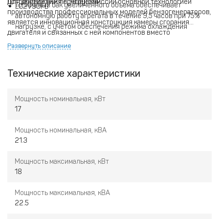
устойчивости к перегрузкам.
Для достижения лучшей эмиссии основной технологией
Топливный бак увеличенного объема обеспечивает
LC2V90FD
производства профессиональных моделей бензогенераторов,
автономную работу агрегата в течение 9,5 часов при 75%
является инновационная конструкция камеры сгорания
нагрузке, с учетом обеспечения режима охлаждения
двигателя и связанных с ней компонентов вместо
Автоматический выключатель для защиты от перегрузок и
использования катализатора. Такая конструкция более
Развернуть описание
короткого замыкания
стабильна и экономична.
Технические характеристики
Мощность номинальная, кВт
17
Мощность номинальная, кВА
21.3
Мощность максимальная, кВт
18
Мощность максимальная, кВА
22.5