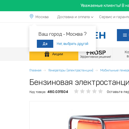
Уважаемые клиенты! В н
Москва
Доставка и оплата
Сервис и гарант
Ваш город -
Москва ?
Нет, выбрать другой
Да
К
Акции
Главная
Генераторы (электростанции)
Мобильные генер
Бензиновая электростанц
Код товара:
460.031504
Оставьте пе