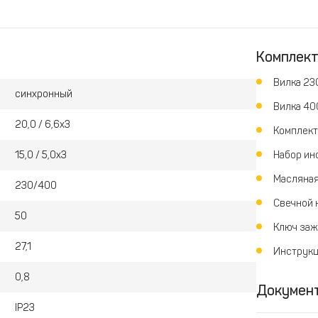
Комплек
Вилка 23
синхронный
Вилка 40
20,0 / 6,6x3
Комплект
15,0 / 5,0x3
Набор ин
Масляная
230/400
Свечной к
50
Ключ заж
27,1
Инструкц
0,8
Докумен
IP23