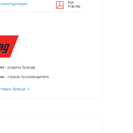
PDF
о эксплуатации
11.18 МБ
ния
- родина бренда
ния
- страна производитель
товары бренда