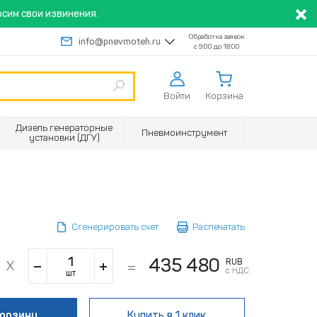
сим свои извинения.
Обработка заявок
info@pnevmoteh.ru
с 9:00 до 18:00
Войти
Корзина
Дизель генераторные
Пневмоинструмент
установки (ДГУ)
Сгенерировать счет
Распечатать
435 480
RUB
с НДС
шт
корзину
Купить
в 1 клик