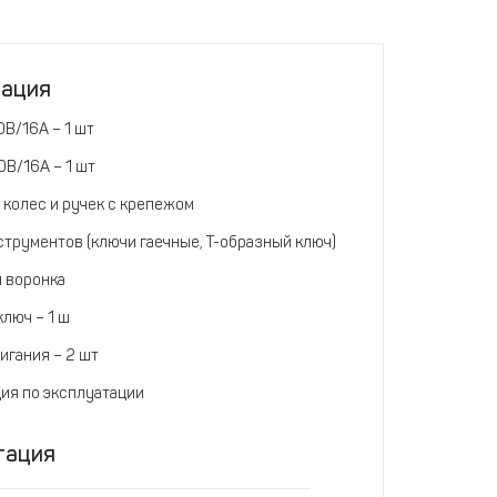
тация
0В/16А – 1 шт
0В/16А – 1 шт
 колес и ручек с крепежом
струментов (ключи гаечные, Т-образный ключ)
 воронка
люч – 1 ш
игания – 2 шт
ия по эксплуатации
тация