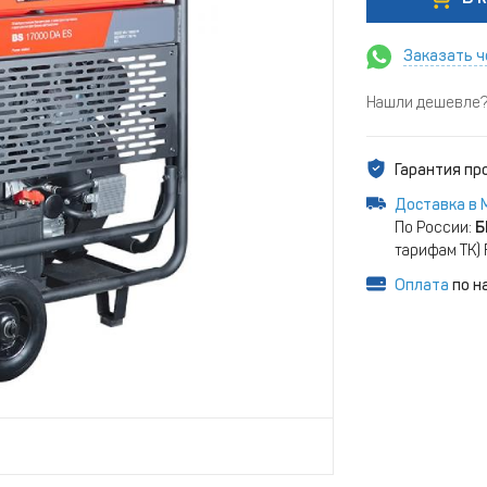
Заказать ч
Нашли дешевле? 
Гарантия п
Доставка в 
По России:
Б
тарифам ТК)
Оплата
по н