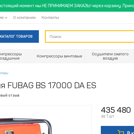
астоящий момент мы НЕ ПРИНИМАЕМ ЗАКАЗЫ через корзину. Прино
ия
О компании
Контакты
КАТАЛОГ ТОВАРОВ
омпрессоры
Осушители сжатого
Компрессоры винтовые
воздушные
воздуха
аторы
ия FUBAG BS 17000 DA ES
рвый отзыв
435 480
за 1 шт.
В 