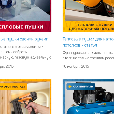
вые пушки своими руками
Тепловые пушки для натя
потолков - статья
статье мы расскажем, как
 руками собрать
Французские натяжные пото
ическую, газовую и дизельную
стали не только трендом росс
ую пушку. Но сразу
рынка, но и отличным решение
ря, 2015
10 ноября, 2015
имся, что мы рекомендуем все
плане создания надежного пот
ть готовый агрегат. Во-
связи со сложившейся ситуа
 тепловую пушку не так-то и
многие решили выполнить мо
изготовить самому. Во-
самостоятельно. Это абсолют
 это не сильно помогает
реально, так как в данном про
ить, а
для людей умеющих нет ничег
сложного. О