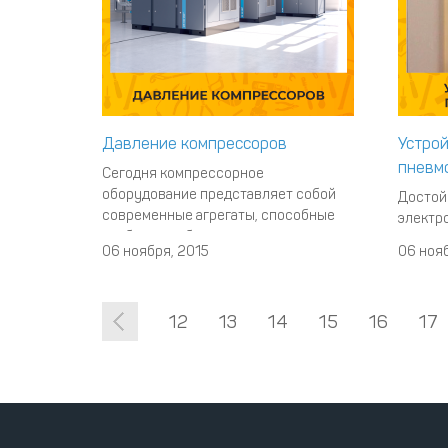
Давление компрессоров
Устрой
пневм
Сегодня компрессорное
оборудование представляет собой
Достой
современные агрегаты, способные
электр
снабдить любое
пневма
06 ноября, 2015
06 нояб
пневмооборудование или же
Благода
пневмотрассу необходимым
работа
количеством сжатого воздуха.
отлича
12
13
14
15
16
17
Существуют различные типы данных
аналог
устройств, различающихся между
станов
собой по назначению, принципу
исполь
действия, конструктивным
провед
&nb