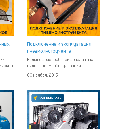
жных
Подключение и эксплуатация
пневмоинструмента
лки
Большое разнообразие различных
ийского
видов пневмооборудования
м в
позволяет выполнять широкий
06 ноября, 2015
олка. В
спектр разного рода работ как на
цией
крупных производствах, в небольших
нтаж
автомастерских, на различных
но
заводах, так и в бытовых условиях. В
цессе
зависимости от типа
о
пневмоинструмента, его рабочих
характеристик и технических пок