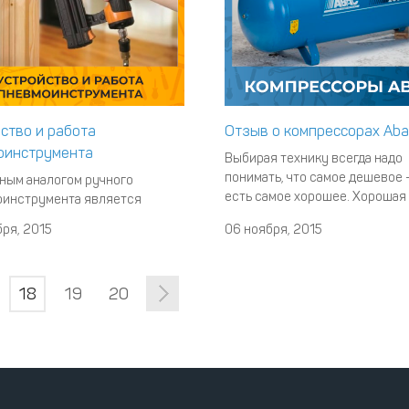
ство и работа
Отзыв о компрессорах Aba
оинструмента
Выбирая технику всегда надо
понимать, что самое дешевое 
ным аналогом ручного
есть самое хорошее. Хорошая
оинструмента является
техника это та, которая
тическое оборудование.
ря, 2015
06 ноября, 2015
зарекомендовала себя полож
ря тому, что устройство и
и не утрачивала своей попул
 пневмоинструмента выгодно
на рынке как минимум десяток
ются от электрических
18
19
20
Так, прочитав отзывы о
ов, данные устройства
винтовых компрессорах Abac,
ятся все более
убедиться, что эти уст
зуемыми и популярными при
ении широкого спектра работ.