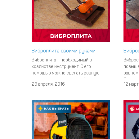
Виброплита своими руками
Вибро
Виброплита – необходимый в
Виброс
хозяйстве инструмент. С его
повыше
помощью можно сделать ровную
равном
поверхность на грунтовой почве,
бетонно
29 апреля, 2016
12 март
асфальте, плитке. Одно из основных
оборуд
преимуществ виброплиты –
для до
мобильность и маневренность. Даже
или бе
самые труднодоступные уголки
покупа
будут обработаны при помощи
констр
данного инструмента. Одно «но» -
изгото