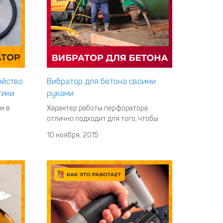
ойство
Вибратор для бетона своими
тики
руками
м в
Характер работы перфоратора
отлично подходит для того, чтобы
 время
использовать его в
10 ноября, 2015
Также
качестве вибратора для бетона. Если
ют в
правильно прикрепить к насадке пику
емя
либо стержень, выполненный из
ых
арматуры, то он сможет пробить
ющие
раствор бетона, который используют
при заливке сооружений
вертикального типа. Наса