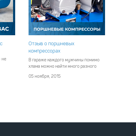
c
Отзыв о поршневых
компрессорах
- не
В гараже каждого мужчины помимо
хлама можно найти много разного
инструмента и чем его больше, тем
05 ноября, 2015
ительно
больше ремонтных работ можно
ярности
провести самостоятельно. Одним из
 лет.
желанных помощников по хозяйству
является воздушный компрессор.
 можно
Применений ему множество – и пыль
сдуть, и колеса подкачать, а при
наличии