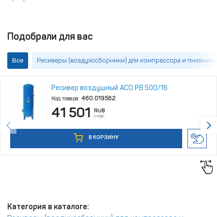
Подобрали для вас
Все
Ресиверы (воздухосборники) для компрессора и пневмати
Ресивер воздушный АСО РВ 500/16
Код товара:
460.019562
41 501
RUB
с НДС
В КОРЗИНУ
Категория в каталоге: