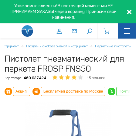
Уважаемые клиенты! В настоящий момент мы НЕ
ПРИНИМАЕМ ЗАКАЗЫ через корзину. Приносим свои
извинения.
инструмент
Гвозде- и скобозабивной инструмент
Паркетные пистолеты
Пистолет пневматический для
паркета FROSP FNS50
Код товара:
460.027424
15 отзывов
Акция!
Бесплатная доставка по Москве
Почти не