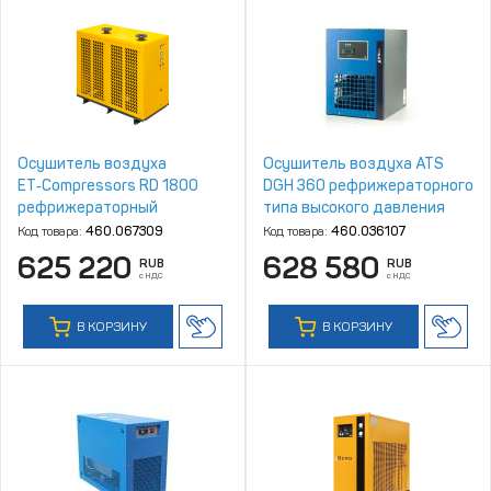
Осушитель воздуха
Осушитель воздуха ATS
ET‑Compressors RD 1800
DGH 360 рефрижераторного
рефрижераторный
типа высокого давления
Код товара:
460.067309
Код товара:
460.036107
625 220
628 580
RUB
RUB
с НДС
с НДС
В КОРЗИНУ
В КОРЗИНУ