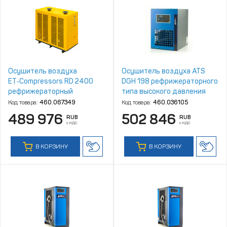
Осушитель воздуха
Осушитель воздуха ATS
ET‑Compressors RD 2400
DGH 198 рефрижераторного
рефрижераторный
типа высокого давления
Код товара:
460.067349
Код товара:
460.036105
489 976
502 846
RUB
RUB
с НДС
с НДС
В КОРЗИНУ
В КОРЗИНУ