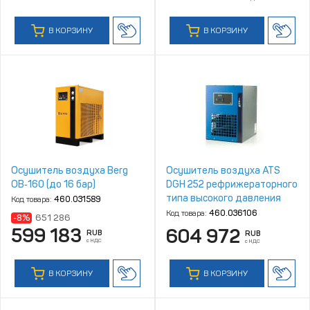
В КОРЗИНУ
В КОРЗИНУ
Осушитель воздуха Berg
Осушитель воздуха ATS
ОВ‑160 (до 16 бар)
DGH 252 рефрижераторного
типа высокого давления
Код товара:
460.031589
Код товара:
460.036106
-8%
651 286
599 183
604 972
RUB
RUB
с НДС
с НДС
В КОРЗИНУ
В КОРЗИНУ