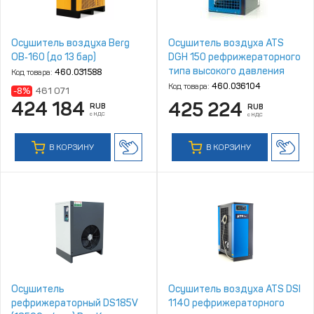
Осушитель воздуха Berg
Осушитель воздуха ATS
ОВ‑160 (до 13 бар)
DGH 150 рефрижераторного
типа высокого давления
Код товара:
460.031588
Код товара:
460.036104
-8%
461 071
424 184
425 224
RUB
RUB
с НДС
с НДС
В КОРЗИНУ
В КОРЗИНУ
Осушитель
Осушитель воздуха ATS DSI
рефрижераторный DS185V
1140 рефрижераторного