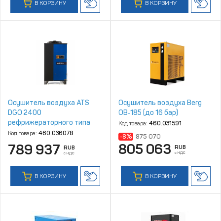
В КОРЗИНУ
В КОРЗИНУ
Осушитель воздуха ATS
Осушитель воздуха Berg
DGO 2400
ОВ‑185 (до 16 бар)
рефрижераторного типа
Код товара:
460.031591
Код товара:
460.036078
-8%
875 070
805 063
789 937
RUB
RUB
с НДС
с НДС
В КОРЗИНУ
В КОРЗИНУ