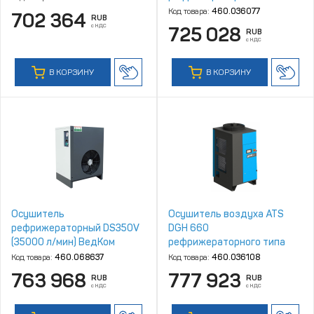
Код товара:
460.036077
702 364
RUB
с НДС
725 028
RUB
с НДС
В КОРЗИНУ
В КОРЗИНУ
Осушитель
Осушитель воздуха ATS
рефрижераторный DS350V
DGH 660
(35000 л/мин) ВедКом
рефрижераторного типа
высокого давления
Код товара:
460.068637
Код товара:
460.036108
763 968
777 923
RUB
RUB
с НДС
с НДС