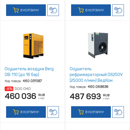
В КОРЗИНУ
В КОРЗИНУ
Осушитель воздуха Berg
Осушитель
ОВ‑110 (до 16 бар)
рефрижераторный DS250V
(25000 л/мин) ВедКом
Код товара:
460.031587
Код товара:
460.068636
-8%
500 040
460 036
487 693
RUB
RUB
с НДС
с НДС
В КОРЗИНУ
В КОРЗИНУ