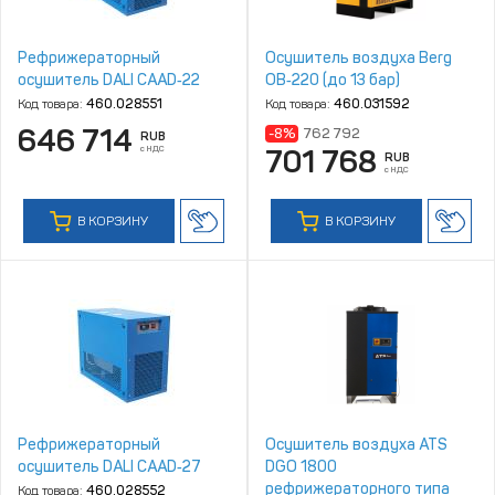
Рефрижераторный
Осушитель воздуха Berg
осушитель DALI CAAD‑22
ОВ‑220 (до 13 бар)
Код товара:
460.028551
Код товара:
460.031592
646 714
-8%
762 792
RUB
с НДС
701 768
RUB
с НДС
В КОРЗИНУ
В КОРЗИНУ
Рефрижераторный
Осушитель воздуха ATS
осушитель DALI CAAD‑27
DGO 1800
рефрижераторного типа
Код товара:
460.028552