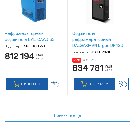
Рефрижераторный
Осушитель
осушитель DALI CAAD‑33
рефрижераторный
DALGAKIRAN Dryair DK 130
Код товара:
460.028553
Код товара:
460.023718
812 194
RUB
с НДС
-5%
878 717
834 781
RUB
с НДС
В КОРЗИНУ
В КОРЗИНУ
Показать ещё