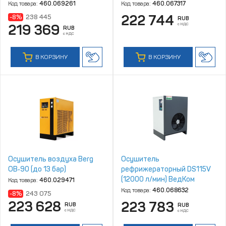
Код товара:
460.069261
Код товара:
460.067317
222 744
-8%
238 445
RUB
с НДС
219 369
RUB
с НДС
В КОРЗИНУ
В КОРЗИНУ
Осушитель воздуха Berg
Осушитель
ОВ‑90 (до 13 бар)
рефрижераторный DS115V
(12000 л/мин) ВедКом
Код товара:
460.029471
Код товара:
460.068632
-8%
243 075
223 628
223 783
RUB
RUB
с НДС
с НДС