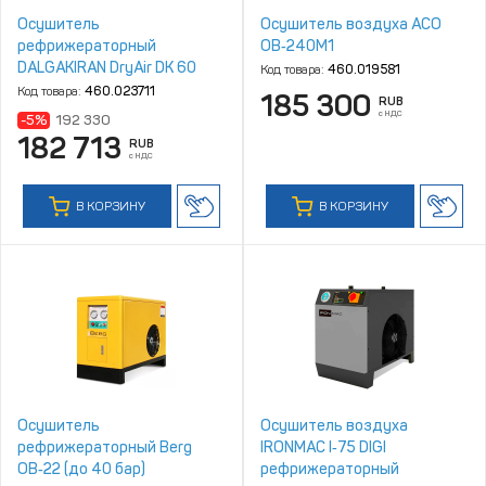
Осушитель
Осушитель воздуха АСО
рефрижераторный
ОВ‑240М1
DALGAKIRAN DryAir DK 60
Код товара:
460.019581
Код товара:
460.023711
185 300
RUB
с НДС
-5%
192 330
182 713
RUB
с НДС
В КОРЗИНУ
В КОРЗИНУ
Осушитель
Осушитель воздуха
рефрижераторный Berg
IRONMAC I‑75 DIGI
ОВ‑22 (до 40 бар)
рефрижераторный