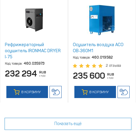
Рефрижераторный
Осушитель воздуха АСО
осушитель IRONMAC DRYER
ОВ‑360М1
I‑75
Код товара:
460.019582
Код товара:
460.035973
2 отзыва
232 294
RUB
235 600
RUB
с НДС
с НДС
В КОРЗИНУ
В КОРЗИНУ
Показать ещё