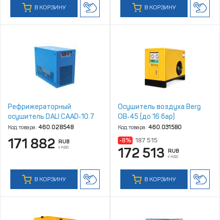
В КОРЗИНУ
В КОРЗИНУ
Рефрижераторный
Осушитель воздуха Berg
осушитель DALI CAAD‑10.7
ОВ‑45 (до 16 бар)
Код товара:
460.028548
Код товара:
460.031580
171 882
-8%
187 515
RUB
с НДС
172 513
RUB
с НДС
В КОРЗИНУ
В КОРЗИНУ