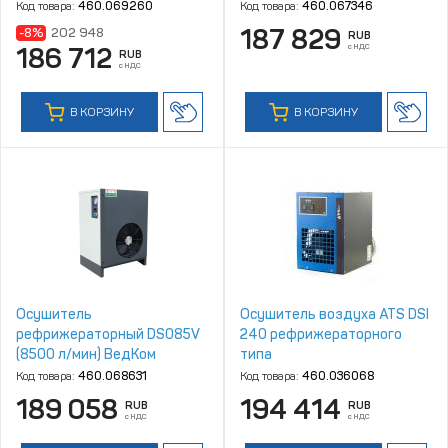
Код товара:
460.069260
Код товара:
460.067346
187 829
-8%
202 948
RUB
с НДС
186 712
RUB
с НДС
В КОРЗИНУ
В КОРЗИНУ
Осушитель
Осушитель воздуха ATS DSI
рефрижераторный DS085V
240 рефрижераторного
(8500 л/мин) ВедКом
типа
Код товара:
460.068631
Код товара:
460.036068
189 058
194 414
RUB
RUB
с НДС
с НДС