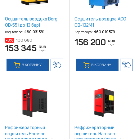
Осушитель воздуха Berg
Осушитель воздуха АСО
ОВ‑55 (до 13 бар)
ОВ‑132М1
Код товара:
460.031581
Код товара:
460.019579
156 200
-8%
166 680
RUB
с НДС
153 345
RUB
с НДС
В КОРЗИНУ
В КОРЗИНУ
Рефрижераторный
Рефрижераторный
осушитель Harrison
осушитель Harrison