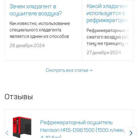
Какой хладагент
Зачем хладагент в
используется в
осушителе воздуха?
рефрижераторных
Как известно, использование
осушителях воздух
специального хладагента
Рефрижераторные осуш
является одним из способов
сжатого воздуха работа
осушения сжатого воздуха из
тому же принципу, что и
28 декабря 2024
компрессора. Но как именно это
холодильные установки.
27 декабря 2024
все должно работать?
значит, что в системе
используется специаль
хладагент.
Смотреть все статьи →
Отзывы
Рефрижераторный осушитель
Harrison HRS-D981500 (1500 л/мин,
4-10 бар)