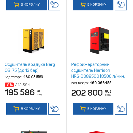
В КОРЗИНУ
В КОРЗИНУ
Осушитель воздуха Berg
Рефрижераторный
ОВ‑75 (до 13 бар)
осушитель Harrison
HRS‑D988500 (8500 л/мин,
Код товара:
460.031583
4‑16 бар)
Код товара:
460.066458
-8%
212 594
195 586
202 800
RUB
RUB
с НДС
с НДС
В КОРЗИНУ
В КОРЗИНУ