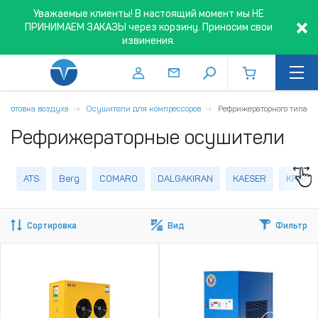
Уважаемые клиенты! В настоящий момент мы НЕ
ПРИНИМАЕМ ЗАКАЗЫ через корзину. Приносим свои
извинения.
одготовка воздуха
Осушители для компрессоров
Рефрижераторного типа
Рефрижераторные осушители
ATS
Berg
COMARO
DALGAKIRAN
KAESER
KRAFT
Сортировка
Вид
Фильтр