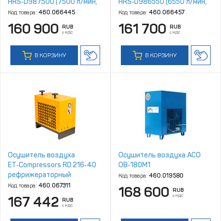
HRS‑D987500 (7500 л/мин,
HRS‑D986550 (6550 л/мин,
4‑10 бар)
4‑16 бар)
Код товара:
460.066445
Код товара:
460.066457
160 900
161 700
RUB
RUB
с НДС
с НДС
В КОРЗИНУ
В КОРЗИНУ
Осушитель воздуха
Осушитель воздуха АСО
ET‑Compressors RD 216‑40
ОВ‑180М1
рефрижераторный
Код товара:
460.019580
Код товара:
460.067311
168 600
RUB
с НДС
167 442
RUB
с НДС