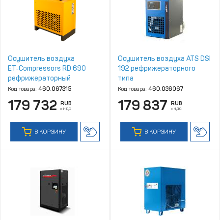
Осушитель воздуха
Осушитель воздуха ATS DSI
ET‑Compressors RD 690
192 рефрижераторного
рефрижераторный
типа
Код товара:
460.067315
Код товара:
460.036067
179 732
179 837
RUB
RUB
с НДС
с НДС
В КОРЗИНУ
В КОРЗИНУ