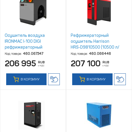
Осушитель воздуха
Рефрижераторный
IRONMAC I‑100 DIGI
осушитель Harrison
рефрижераторный
HRS‑D9810500 (10500 л/
мин, 4‑10 бар)
Код товара:
460.067347
Код товара:
460.066446
206 995
207 100
RUB
RUB
с НДС
с НДС
В КОРЗИНУ
В КОРЗИНУ