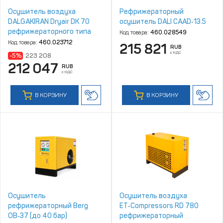
Осушитель воздуха
Рефрижераторный
DALGAKIRAN Dryair DK 70
осушитель DALI CAAD‑13.5
рефрижераторного типа
Код товара:
460.028549
Код товара:
460.023712
215 821
RUB
с НДС
-5%
223 208
212 047
RUB
с НДС
В КОРЗИНУ
В КОРЗИНУ
Осушитель
Осушитель воздуха
рефрижераторный Berg
ET‑Compressors RD 780
ОВ‑37 (до 40 бар)
рефрижераторный