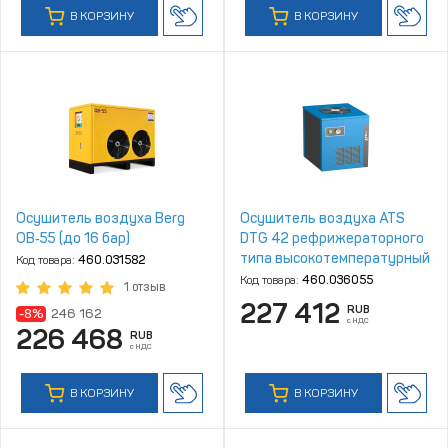
В КОРЗИНУ
В КОРЗИНУ
Осушитель воздуха Berg
Осушитель воздуха ATS
ОВ‑55 (до 16 бар)
DTG 42 рефрижераторного
типа высокотемпературный
Код товара:
460.031582
Код товара:
460.036055
1 отзыв
227 412
RUB
-8%
246 162
с НДС
226 468
RUB
с НДС
В КОРЗИНУ
В КОРЗИНУ