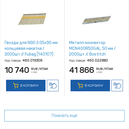
Гвозди для N90 3.05x90 мм
Металл‑коннектор
кольцевая накатка /
MCN400R50GAL, 50 мм /
3000шт // Fubag [140107]
2000шт // Bostitch
Код товара:
460.019306
Код товара:
460.022880
10 740
41 866
RUB
/УПАК
RUB
/УПАК
с НДС
с НДС
В КОРЗИНУ
В КОРЗИНУ
Показать ещё