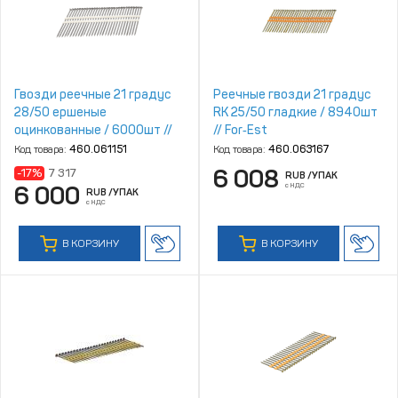
Гвозди реечные 21 градус
Реечные гвозди 21 градус
28/50 ершеные
RK 25/50 гладкие / 8940шт
оцинкованные / 6000шт //
// For‑Est
Mainpack
Код товара:
460.061151
Код товара:
460.063167
6 008
-17%
7 317
RUB
/УПАК
с НДС
6 000
RUB
/УПАК
с НДС
В КОРЗИНУ
В КОРЗИНУ