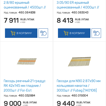
2.8/80 ершеный
3.05/90 ER ершеный
оцинкованный / 4500шт //
оцинкованный / 4000шт //
Mainpack
FixPistols
Код товара:
460.064838
Код товара:
460.063043
7 911
8 413
RUB
/УПАК
RUB
/УПАК
с НДС
с НДС
В КОРЗИНУ
В КОРЗИНУ
Гвоздь реечный 21 градус
Гвозди для N90 2.87x90 мм
RK 42x145 мм гладкие /
кольцевая накатка /
2000шт // For‑Est
3000шт // Fubag [140106]
Код товара:
460.032884
Код товара:
460.019304
9 000
9 440
RUB
/УПАК
RUB
/УПАК
с НДС
с НДС