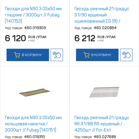
Гвозди для N90 3.05x50 мм
Гвоздь реечный 21 градус
гладкие / 3000шт // Fubag
3.1/90 ершеный
[140153]
оцинкованный EG (R) /
4000шт
Код товара:
460.019309
Код товара:
460.020894
6 120
6 212
RUB
/УПАК
RUB
/УПАК
с НДС
с НДС
В КОРЗИНУ
В КОРЗИНУ
Гвозди для N90 3.05x50 мм
Гвоздь реечный 21 градус
кольцевая накатка /
RK 3.1/88 RS ершеный /
3000шт // Fubag [140151]
4250шт // For‑Est
Код товара:
460.019310
Код товара:
460.027689