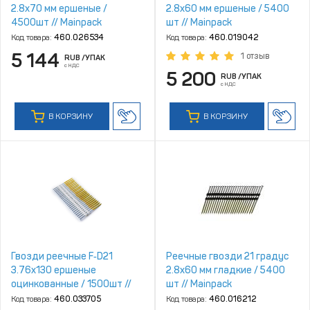
2.8х70 мм ершеные /
2.8х60 мм ершеные / 5400
4500шт // Mainpack
шт // Mainpack
Код товара:
460.026534
Код товара:
460.019042
5 144
1 отзыв
RUB
/УПАК
с НДС
5 200
RUB
/УПАК
с НДС
В КОРЗИНУ
В КОРЗИНУ
Гвозди реечные F‑D21
Реечные гвозди 21 градус
3.76x130 ершеные
2.8х60 мм гладкие / 5400
оцинкованные / 1500шт //
шт // Mainpack
FixPistols
Код товара:
460.033705
Код товара:
460.016212