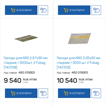
В КОРЗИНУ
В КОРЗИНУ
Гвозди для N90 2.87x90 мм
Гвозди для N90 3.05x90 мм
гладкие / 3000шт // Fubag
гладкие / 3000 шт // Fubag
[140108]
[140109]
Код товара:
460.019303
Код товара:
460.019305
9 540
10 540
RUB
/УПАК
RUB
/УПАК
с НДС
с НДС
В КОРЗИНУ
В КОРЗИНУ