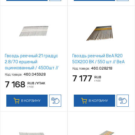
Гвоздь реечный 21 градус
Гвоздь реечный BeA R20
2.8/70 ершеный
50X200 BK / 550 шт // BeA
оцинкованный / 4500шт //
Код товара:
460.028218
Mainpack
Код товара:
460.045928
7 177
RUB
с НДС
7 168
RUB
/УПАК
с НДС
В КОРЗИНУ
В КОРЗИНУ