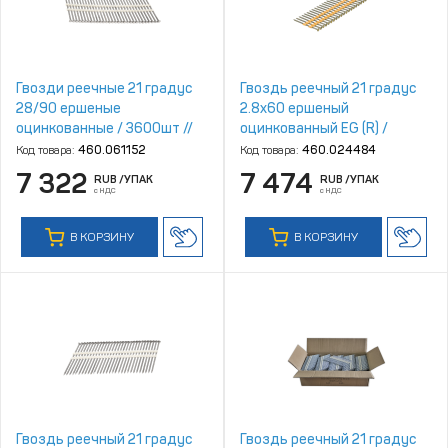
Гвозди реечные 21 градус
Гвоздь реечный 21 градус
28/90 ершеные
2.8х60 ершеный
оцинкованные / 3600шт //
оцинкованный EG (R) /
Mainpack
5400шт // Mainpack
Код товара:
460.061152
Код товара:
460.024484
7 322
7 474
RUB
/УПАК
RUB
/УПАК
с НДС
с НДС
В КОРЗИНУ
В КОРЗИНУ
Гвоздь реечный 21 градус
Гвоздь реечный 21 градус