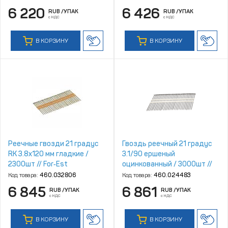
6 220
6 426
RUB
/УПАК
RUB
/УПАК
с НДС
с НДС
В КОРЗИНУ
В КОРЗИНУ
Реечные гвозди 21 градус
Гвоздь реечный 21 градус
RK 3.8x120 мм гладкие /
3.1/90 ершеный
2300шт // For‑Est
оцинкованный / 3000шт //
Mainpack
Код товара:
460.032806
Код товара:
460.024483
6 845
6 861
RUB
/УПАК
RUB
/УПАК
с НДС
с НДС
В КОРЗИНУ
В КОРЗИНУ