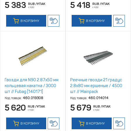
5 383
5 418
RUB
/УПАК
RUB
/УПАК
с НДС
с НДС
В КОРЗИНУ
В КОРЗИНУ
Гвозди для N90 2.87x50 мм
Реечные гвозди 21 градус
кольцевая накатка / 3000
2.8х80 мм ершеные / 4500
шт // Fubag [140171]
шт // Mainpack
Код товара:
460.019308
Код товара:
460.014014
5 620
5 679
RUB
/УПАК
RUB
/УПАК
с НДС
с НДС
В КОРЗИНУ
В КОРЗИНУ