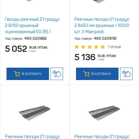
Гвоздь реечный 21 градус
Реечные гвозди 21 градус
2.8/60 ершеный
2.8х50 мм ершеные / 6000
оцинкованный EG (R) /
шт // Mainpack
6000шт
Код товара:
460.020882
Код товара:
460.020656
5 052
1 отзыв
RUB
/УПАК
с НДС
5 136
RUB
/УПАК
с НДС
В КОРЗИНУ
В КОРЗИНУ
Реечные гвозди 21 градус
Реечные гвозди 21 градус