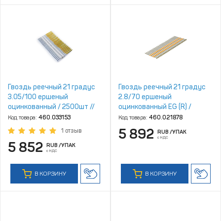
Гвоздь реечный 21 градус
Гвоздь реечный 21 градус
3.05/100 ершеный
2.8/70 ершеный
оцинкованный / 2500шт //
оцинкованный EG (R) /
FixPistols
6000шт
Код товара:
460.033153
Код товара:
460.021878
5 892
1 отзыв
RUB
/УПАК
с НДС
5 852
RUB
/УПАК
с НДС
В КОРЗИНУ
В КОРЗИНУ