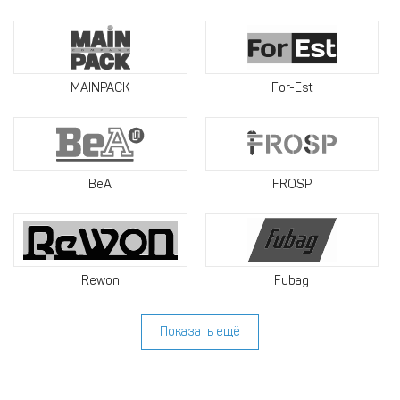
MAINPACK
For-Est
BeA
FROSP
Rewon
Fubag
Показать ещё