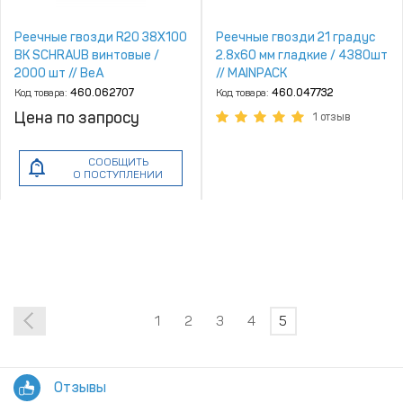
Реечные гвозди R20 38X100
Реечные гвозди 21 градус
BK SCHRAUB винтовые /
2.8х60 мм гладкие / 4380шт
2000 шт // BeA
// MAINPACK
Код товара:
460.062707
Код товара:
460.047732
Цена по запросу
1 отзыв
СООБЩИТЬ
О ПОСТУПЛЕНИИ
1
2
3
4
5
Отзывы