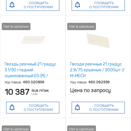
СООБЩИТЬ
СООБЩИТЬ
О ПОСТУПЛЕНИИ
О ПОСТУПЛЕНИИ
Гвоздь реечный 21 градус
Гвозди реечные 21 градуc
3.1/90 гладкий
2.8/75 ершеные / 3000шт //
оцинкованный EG (R) /
M‑MECH
4000шт
Код товара:
460.020896
Код товара:
460.062939
10 387
Цена по запросу
RUB
/УПАК
с НДС
СООБЩИТЬ
СООБЩИТЬ
О ПОСТУПЛЕНИИ
О ПОСТУПЛЕНИИ