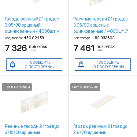
Гвоздь реечный 21 градус
Реечные гвозди 21 градус
3.05/90 ершеный
3.05/90 ершеные
оцинкованный / 4000шт //
оцинкованные / 4000шт //
FixPistols
Trusty
Код товара:
460.024591
Код товара:
460.032602
7 326
7 461
RUB
/УПАК
RUB
/УПАК
с НДС
с НДС
СООБЩИТЬ
СООБЩИТЬ
О ПОСТУПЛЕНИИ
О ПОСТУПЛЕНИИ
Реечные гвозди 21 градус
Гвоздь реечный 21 градус
3.05/70 ершеные
2.8/70 ершеный