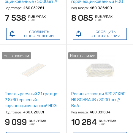
оцинкованные / 5000шт //
горячеоцинкованный HDG
Trusty
(R) / 6000шт
Код товара:
460.032261
Код товара:
460.026490
7 538
8 085
RUB
/УПАК
RUB
/УПАК
с НДС
с НДС
СООБЩИТЬ
СООБЩИТЬ
О ПОСТУПЛЕНИИ
О ПОСТУПЛЕНИИ
Гвоздь реечный 21 градус
Реечные гвозди R20 31X90
2.8/60 ершеный
NK SCHRAUB / 3000 шт //
горячеоцинкованный HDG
BeA
(R) / 6000шт
Код товара:
460.020881
Код товара:
460.031604
9 099
10 264
RUB
/УПАК
RUB
/УПАК
с НДС
с НДС