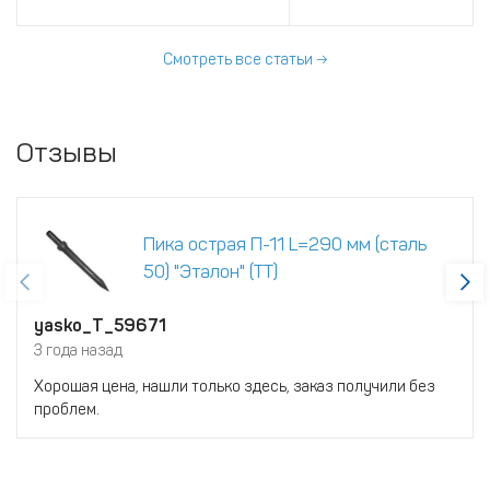
инструмента на разрушаемый
материал. По этой причине
данная деталь изнашивается
Смотреть все статьи →
быстрее всего.
Отзывы
Пика острая П-11 L=290 мм (сталь
50) "Эталон" (ТТ)
yasko_T_59671
3 года назад
Хорошая цена, нашли только здесь, заказ получили без
проблем.