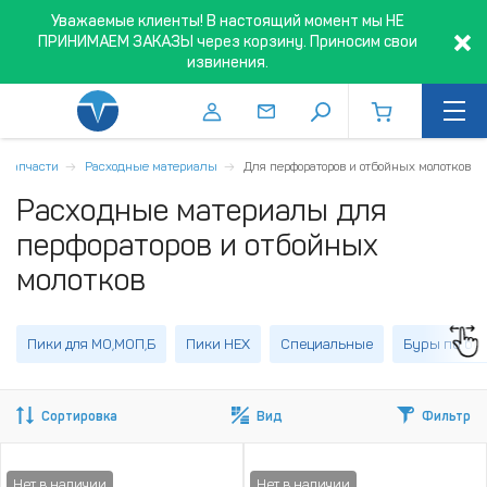
Уважаемые клиенты! В настоящий момент мы НЕ
ПРИНИМАЕМ ЗАКАЗЫ через корзину. Приносим свои
извинения.
, запчасти
Расходные материалы
Для перфораторов и отбойных молотков
Расходные материалы для
перфораторов и отбойных
молотков
Пики для МО,МОП,Б
Пики HEX
Специальные
Буры по бе
Сортировка
Вид
Фильтр