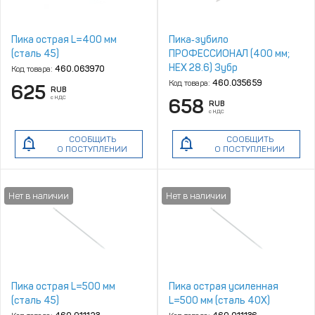
Пика острая L=400 мм
Пика‑зубило
(сталь 45)
ПРОФЕССИОНАЛ (400 мм;
HEX 28.6) Зубр
Код товара:
460.063970
29380‑00‑400
Код товара:
460.035659
625
RUB
с НДС
658
RUB
с НДС
СООБЩИТЬ
СООБЩИТЬ
О ПОСТУПЛЕНИИ
О ПОСТУПЛЕНИИ
Пика острая L=500 мм
Пика острая усиленная
(сталь 45)
L=500 мм (сталь 40Х)