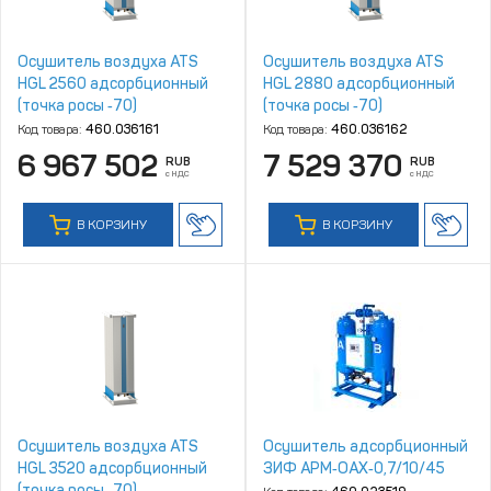
Осушитель воздуха ATS
Осушитель воздуха ATS
HGL 2560 адсорбционный
HGL 2880 адсорбционный
(точка росы ‑70)
(точка росы ‑70)
Код товара:
460.036161
Код товара:
460.036162
6 967 502
7 529 370
RUB
RUB
с НДС
с НДС
В КОРЗИНУ
В КОРЗИНУ
Осушитель воздуха ATS
Осушитель адсорбционный
HGL 3520 адсорбционный
ЗИФ АРМ‑ОАХ‑0,7/10/45
(точка росы ‑70)