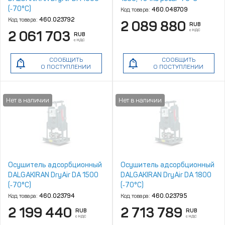
(‑70°C)
Код товара:
460.048709
Код товара:
460.023792
2 089 880
RUB
с НДС
2 061 703
RUB
с НДС
СООБЩИТЬ
СООБЩИТЬ
О ПОСТУПЛЕНИИ
О ПОСТУПЛЕНИИ
Осушитель адсорбционный
Осушитель адсорбционный
DALGAKIRAN DryAir DA 1500
DALGAKIRAN DryAir DA 1800
(‑70°C)
(‑70°C)
Код товара:
460.023794
Код товара:
460.023795
2 199 440
2 713 789
RUB
RUB
с НДС
с НДС