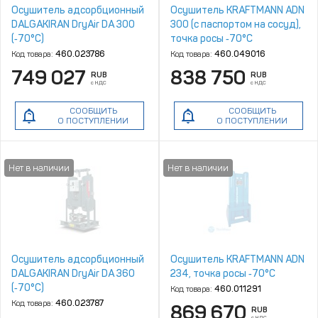
Осушитель адсорбционный
Осушитель KRAFTMANN ADN
DALGAKIRAN DryAir DA 300
300 (с паспортом на сосуд),
(‑70°C)
точка росы ‑70°С
Код товара:
460.023786
Код товара:
460.049016
749 027
838 750
RUB
RUB
с НДС
с НДС
СООБЩИТЬ
СООБЩИТЬ
О ПОСТУПЛЕНИИ
О ПОСТУПЛЕНИИ
Осушитель адсорбционный
Осушитель KRAFTMANN ADN
DALGAKIRAN DryAir DA 360
234, точка росы ‑70°С
(‑70°C)
Код товара:
460.011291
Код товара:
460.023787
869 670
RUB
с НДС