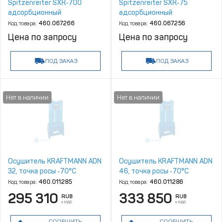
Spitzenreiter SXR‑700
Spitzenreiter SXR‑75
адсорбционный
адсорбционный
Код товара:
460.067266
Код товара:
460.067256
Цена по запросу
Цена по запросу
ПОД ЗАКАЗ
ПОД ЗАКАЗ
Осушитель KRAFTMANN ADN
Осушитель KRAFTMANN ADN
32, точка росы ‑70°С
46, точка росы ‑70°С
Код товара:
460.011285
Код товара:
460.011286
295 310
333 850
RUB
RUB
с НДС
с НДС
СООБЩИТЬ
СООБЩИТЬ