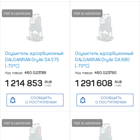
Осушитель адсорбционный
Осушитель адсорбционный
DALGAKIRAN DryAir DA 575
DALGAKIRAN DryAir DA 680
(‑70°C)
(‑70°C)
Код товара:
460.023789
Код товара:
460.023790
1 214 853
1 291 608
RUB
RUB
с НДС
с НДС
СООБЩИТЬ
СООБЩИТЬ
О ПОСТУПЛЕНИИ
О ПОСТУПЛЕНИИ