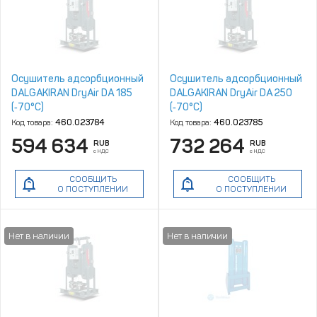
Осушитель адсорбционный
Осушитель адсорбционный
DALGAKIRAN DryAir DA 185
DALGAKIRAN DryAir DA 250
(‑70°C)
(‑70°C)
Код товара:
460.023784
Код товара:
460.023785
594 634
732 264
RUB
RUB
с НДС
с НДС
СООБЩИТЬ
СООБЩИТЬ
О ПОСТУПЛЕНИИ
О ПОСТУПЛЕНИИ