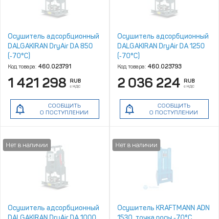
Осушитель адсорбционный
Осушитель адсорбционный
DALGAKIRAN DryAir DA 850
DALGAKIRAN DryAir DA 1250
(‑70°C)
(‑70°C)
Код товара:
460.023791
Код товара:
460.023793
1 421 298
2 036 224
RUB
RUB
с НДС
с НДС
СООБЩИТЬ
СООБЩИТЬ
О ПОСТУПЛЕНИИ
О ПОСТУПЛЕНИИ
Осушитель адсорбционный
Осушитель KRAFTMANN ADN
DALGAKIRAN DryAir DA 1000
1530, точка росы ‑70°С