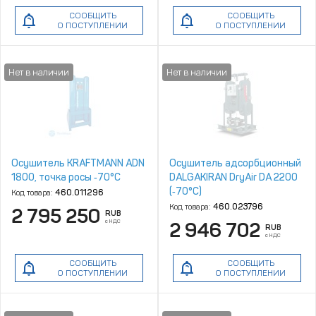
СООБЩИТЬ
СООБЩИТЬ
О ПОСТУПЛЕНИИ
О ПОСТУПЛЕНИИ
Осушитель KRAFTMANN ADN
Осушитель адсорбционный
1800, точка росы ‑70°С
DALGAKIRAN DryAir DA 2200
(‑70°C)
Код товара:
460.011296
Код товара:
460.023796
2 795 250
RUB
с НДС
2 946 702
RUB
с НДС
СООБЩИТЬ
СООБЩИТЬ
О ПОСТУПЛЕНИИ
О ПОСТУПЛЕНИИ