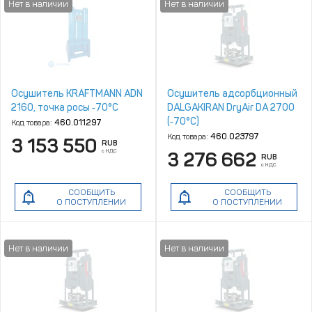
Осушитель KRAFTMANN ADN
Осушитель адсорбционный
2160, точка росы ‑70°С
DALGAKIRAN DryAir DA 2700
(‑70°C)
Код товара:
460.011297
Код товара:
460.023797
3 153 550
RUB
с НДС
3 276 662
RUB
с НДС
СООБЩИТЬ
СООБЩИТЬ
О ПОСТУПЛЕНИИ
О ПОСТУПЛЕНИИ