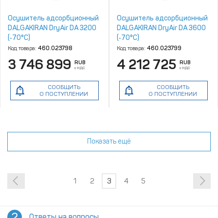
Осушитель адсорбционный
Осушитель адсорбционный
DALGAKIRAN DryAir DA 3200
DALGAKIRAN DryAir DA 3600
(‑70°C)
(‑70°C)
Код товара:
460.023798
Код товара:
460.023799
3 746 899
4 212 725
RUB
RUB
с НДС
с НДС
СООБЩИТЬ
СООБЩИТЬ
О ПОСТУПЛЕНИИ
О ПОСТУПЛЕНИИ
Показать ещё
1
2
3
4
5
Ответы на вопросы